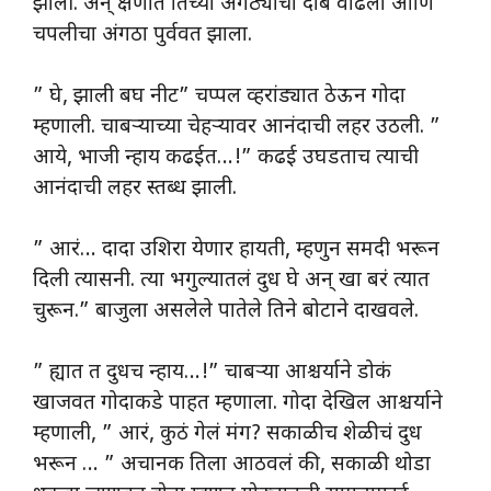
झाली. अन् क्षणात तिच्या अंगठ्याचा दाब वाढला आणि
चपलीचा अंगठा पुर्ववत झाला.
” घे, झाली बघ नीट” चप्पल व्हरांड्यात ठेऊन गोदा
म्हणाली. चाबऱ्याच्या चेहऱ्यावर आनंदाची लहर उठली. ”
आये, भाजी न्हाय कढईत…!” कढई उघडताच त्याची
आनंदाची लहर स्तब्ध झाली.
” आरं… दादा उशिरा येणार हायती, म्हणुन समदी भरून
दिली त्यासनी. त्या भगुल्यातलं दुध घे अन् खा बरं त्यात
चुरून.” बाजुला असलेले पातेले तिने बोटाने दाखवले.
” ह्यात त दुधच न्हाय…!” चाबऱ्या आश्चर्याने डोकं
खाजवत गोदाकडे पाहत म्हणाला. गोदा देखिल आश्चर्याने
म्हणाली, ” आरं, कुठं गेलं मंग? सकाळीच शेळीचं दुध
भरून … ” अचानक तिला आठवलं की, सकाळी थोडा