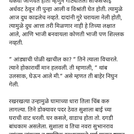
थकवा जाणवत होता म्हणुन गोठ्यातली साफसफाई
अर्धवट ठेवून ती पुन्हा आली व विश्रांती घेत होती. त्यामुळे
आज दुध काढलेच नव्हते. दादांनी गुरे चरायला नेली होती,
त्यामुळे दुध आत्ता तरी मिळणार नाही हे तिच्या लक्षात
आले, आणि भाजी बनवायला कोणती भाजी पण शिल्लक
नव्हती.
” आंड्याची पोळी खाचील का? ” तिने त्याला विचारले.
त्याने होकारार्थी मान हलवली. ती म्हणाली, ” थांब
उलसाक, घेऊन आले मी.” असे म्हणत ती बाहेर निघुन
गेली.
रखरखत्या उन्हामुळे घामाच्या धारा तिला चिंब करु
लागल्या. तिने डोक्यावर पदर ठेवत सुशाला बाई च्या
घराची वाट धरली. घर कसले, वाडाच होता तो. दगडी
बांधकाम असलेला. सुशाला व तिचा नवरा सुभानराव