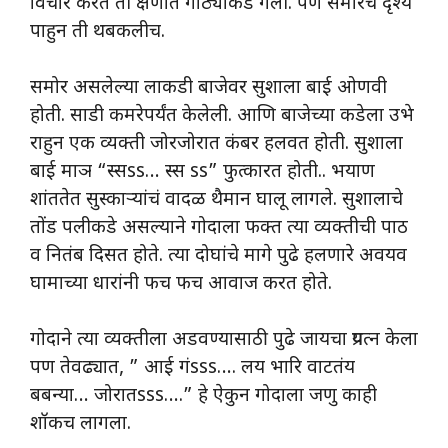
विचार करत ती क्षणात गोठ्याकडे गेली. पण समोरचे दृश्य
पाहुन ती थबकलीच.
समोर असलेल्या लाकडी बाजेवर सुशाला बाई ओणवी
होती. साडी कमरेपर्यंत केलेली. आणि बाजेच्या कडेला उभे
राहुन एक व्यक्ती जोरजोरात कंबर हलवत होती. सुशाला
बाई माञ “स्सss… स्स ss” फुत्कारत होती.. भयाण
शांततेत सुस्काऱ्यांचं वादळ थैमान घालू लागले. सुशालाचे
तोंड पलीकडे असल्याने गोदाला फक्त त्या व्यक्तीची पाठ
व नितंब दिसत होते. त्या दोघांचे मागे पुढे हलणारे अवयव
घामाच्या धारांनी फच फच आवाज करत होते.
गोदाने त्या व्यक्तीला अडवण्यासाठी पुढे जायचा प्रयत्न केला
पण तेवढ्यात, ” आई गंsss…. लय भारि वाटतंय
बबन्या… जोरातsss….” हे ऐकुन गोदाला जणु काही
शॉकच लागला.