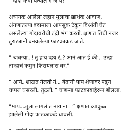
” दादा कवा येत्याल गं आये? “
अचानक आलेला लहान मुलाचा प्रश्नार्थक आवाज,
अंगणातल्या बदामाला आपसुक टेकुन विश्रांती घेत
असलेल्या गोदावरीची तंद्री भंग करतो. क्षणात तिची नजर
तुराट्यांनी बनवलेल्या फाटकाकडं‌ जाते.
” चाबऱ्या.. ! तु हाय व्हय रं..? आनं आत ई की… उन्हा
तान्हाचं कमुन फिरायलास बरं.”
” आये.. शाळत गेलतो गं… येतानी पाय शेणावर पडून
चप्पल घसरली.. तुटली..” चाबऱ्या फाटकाबाहेरून बोलला.
“माय….तुला लागलं त नाय ना ! ” क्षणात व्याकुळ
झालेली गोदा फाटकाकडे धावली.