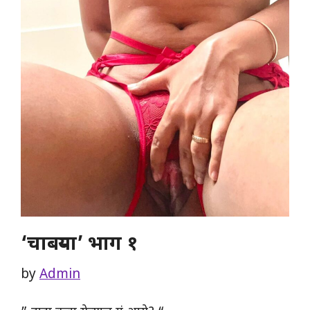
‘चाबऱ्या’ भाग १
by
Admin