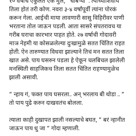
१० वर्षाचं एकुलतं एक मुल, ‘ चाबऱ्या ‘. त्याच्याशिवाय
तिला होतं तरी कोण. नवरा ३-४ वर्षांपूर्वी त्यांना पोरकं
करून गेला. आईची माया लावणारी सासु विहिरीवर पाणी
भरताना तोल जाऊन पडली. आता सासरे संपतरावच या
गरीब घराचा कारभार पाहत होते. २७ वर्षाची गोदावरी
माञ नेहमी या कोसळलेल्या दुःखामुळे सतत चिंतित राहत
होती. ऐन तारुण्यात विधवा झाल्याने तिचं मन सतत तिला
खात असे. पाय घसरुन पडला हे ऐकून चलबिचल झालेली
मनस्थिती साहजिकच तिला सतत चिंतित राहण्यामुळेच
झाली असावी.
” न्हाय गं, फक्त पाय घसरला.. अन् भरलाय बी थोडा .. ”
तो पाय पुढे करुन दाखवतंच बोलला.
त्याला काही दुखापत झाली नसल्याचे बघत, ” बरं न्हानीत
जाऊन पाय धु जा ” गोदा म्हणाली.