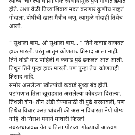
त्यांच्या चांगल्या व प्रामाणिक स्वभावामुळे पुर्ण गावात प्रख्यात
होते. अशा वेळी तिच्याशिवाय मदत करणारं कुणीच नव्हतं
गोदाला. दोघींची खास मैत्रीच जणु. त्यामुळे गोदाही तिथेच
आली.
” सुशाला बाय.. ओ सुशाला बाय… ” तिने कवाड वाजवत
हाक मारली. परंतु आतुन कोणताच प्रतिसाद आला नाही.
तिने थोडी वाट पाहिली व कवाड पुढे ढकलत आत आली.
तिथुन तिने पुन्हा हाक मारली. पण पुन्हा तेच. कोणताही
प्रतिसाद नाहि.
समोर असलेल्या खोल्यांची कवाडं सुध्दा बंद होती.
पटांगणात तिला खुराड्यात असलेल्या कोंबड्या दिसल्या.
तिथली दोन- तीन अंडी घेण्यासाठी ती पुढे सरसावली, पण
तिथेच विचार करत थांबली की असं न विचारता नेणे योग्य
नाहि. ती निराश मनाने माघारी फिरली.
उंबरठ्याजवळ येताच तिला पोटच्या गोळ्याची आठवण