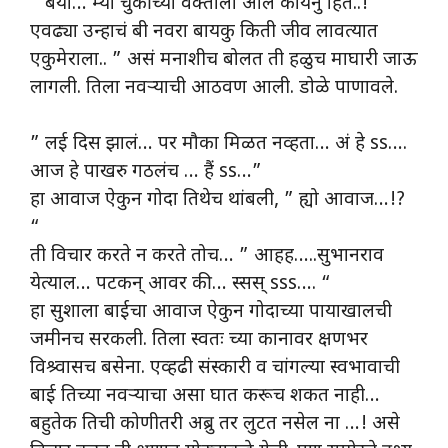
” बया… म्या चुकीच्या वक्ताला आले कायनु हितं..!
एवढ्या उन्हाचं बी नवरा बायकु किती जीव लावत्यात
एकुमेराला.. ” असं मनाशीच बोलत ती हळुच माघारी जाऊ
लागली. तिला नवऱ्याची आठवण आली. डोळे पाणावले.
” लई दिस झालं… पर मौका मिळत नव्हता… अं हे ss….
आज हे पाखरु गठलंच … हैं ss…”
हा आवाज ऐकुन गोदा तिथेच थांबली, ” ह्यो आवाज…!?
“
ती विचार करते न करते तोच… ” आहह…..सुभानराव
येत्याल… पटकन् आवर की… स्सस् sss…. “
हा सुशाला बाईचा आवाज ऐकुन गोदाच्या पायाखालची
जमीनच सरकली. तिला स्वतः च्या कानावर क्षणभर
विश्र्वासच बसेना. एव्हढी संस्कारी व चांगल्या स्वभावाची
बाई तिच्या नवऱ्याचा असा घात करूच शकत नाही…
बहुतेक तिची कोणीतरी अब्रु तर लुटत नसेल ना …! असे