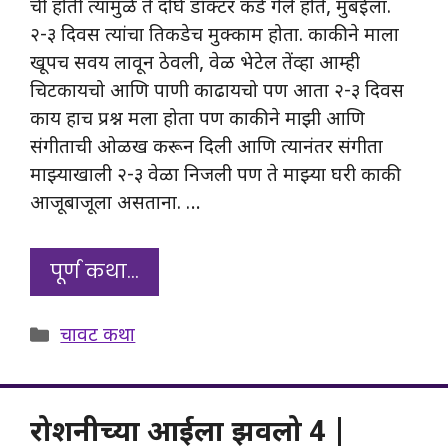
ची होती त्यामुळे ते दोघे डॉक्टर कडे गेले होते, मुंबईला.
२-३ दिवस त्यांचा तिकडेच मुक्काम होता. काकीने माला
खूपच सवय लावून ठेवली, वेळ भेटेल तेंव्हा आम्ही
चिटकायचो आणि पाणी काढायचो पण आता २-३ दिवस
काय हाच प्रश्न मला होता पण काकीने माझी आणि
संगीताची ओळख करून दिली आणि त्यानंतर संगीता
माझ्याखाली २-३ वेळा निजली पण ते माझ्या घरी काकी
आजूबाजूला असताना. …
पूर्ण कथा…
Categories
चावट कथा
रोशनीच्या आईला झवलो 4 |