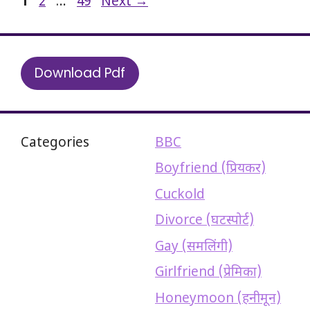
Page
Page
Page
1
2
…
49
Next
→
Download Pdf
Categories
BBC
Boyfriend (प्रियकर)
Cuckold
Divorce (घटस्पोर्ट)
Gay (समलिंगी)
Girlfriend (प्रेमिका)
Honeymoon (हनीमून)