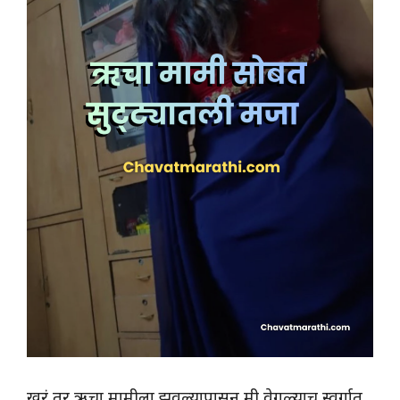
खरं तर ऋचा मामीला झवल्यापासुन मी वेगळ्याच स्वर्गात