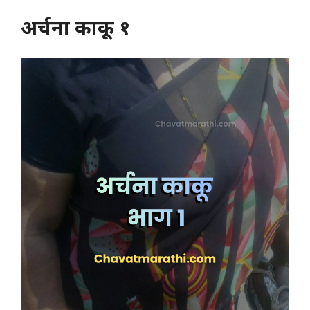
अर्चना काकू १