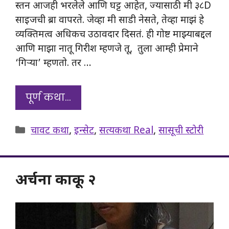
स्तन आजही भरलेले आणि घट्ट आहेत, ज्यासाठी मी ३८D
साइजची ब्रा वापरते. जेव्हा मी साडी नेसते, तेव्हा माझं हे
व्यक्तिमत्व अधिकच उठावदार दिसतं. ही गोष्ट माझ्याबद्दल
आणि माझा नातू गिरीश म्हणजे तू, तुला आम्ही प्रेमाने
‘गिऱ्या’ म्हणतो. तर …
पूर्ण कथा…
Categories
चावट कथा
,
इन्सेट
,
सत्यकथा Real
,
सासूची स्टोरी
अर्चना काकू २