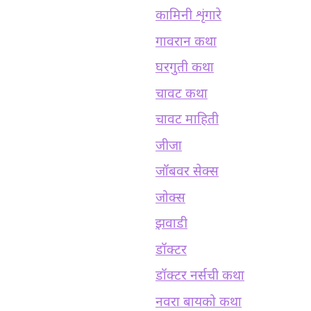
कामिनी शृंगारे
गावरान कथा
घरगुती कथा
चावट कथा
चावट माहिती
जीजा
जॉबवर सेक्स
जोक्स
झवाडी
डॉक्टर
डॉक्टर नर्सची कथा
नवरा बायको कथा