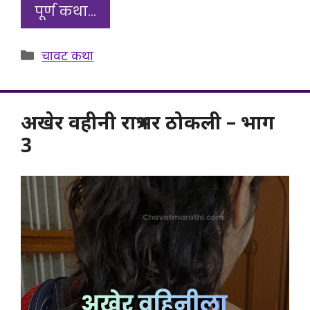
पूर्ण कथा…
Categories
चावट कथा
अखेर वहीनी रात्रभर ठोकली – भाग
3