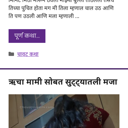
मिनिट मिठी मारून ठेवली माझ्या बुल्ला ताठलेला तसंच
तिच्या पुचित होता मग मी तिला म्हणाल चाल उठ आणि
ति पण उठली आणि मला म्हणाली …
पूर्ण कथा…
Categories
चावट कथा
ऋचा मामी सोबत सुट्ट्यातली मजा