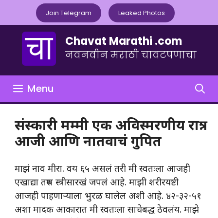
Skip
Join Telegram
Leaked Photos
to
content
Chavat Marathi .com
नवनवीन मराठी चावटपणाचा
Menu
संस्कारी मम्मी एक अविस्मरणीय रात्र:
आजी आणि नातवाचं गुपित
माझं नाव मीरा. वय ६५ असलं तरी मी स्वतःला आजही
एखाद्या तरुण स्त्रीसारखं जपलं आहे. माझी शरीरयष्टी
आजही पाहणाऱ्याला भुरळ घालेल अशी आहे. ४२-३२-५१
अशा मादक आकारात मी स्वतःला साचेबद्ध ठेवलंय. माझे