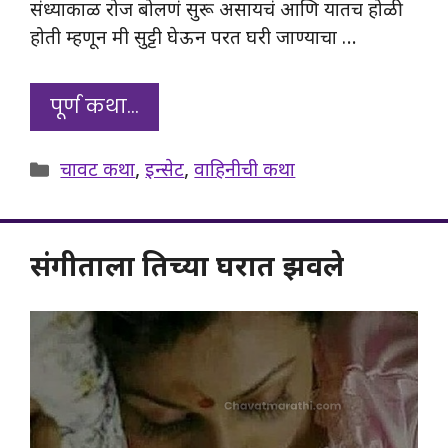
संध्याकाळ रोज बोलणं सुरू असायचं आणि यातच होळी
होती म्हणून मी सुट्टी घेऊन परत घरी जाण्याचा …
पूर्ण कथा…
Categories
चावट कथा
,
इन्सेट
,
वाहिनीची कथा
संगीताला तिच्या घरात झवले