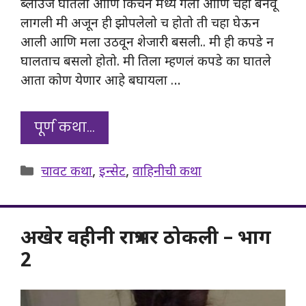
ब्लाउज घातला आणि किचन मध्ये गेली आणि चहा बनवू
लागली मी अजून ही झोपलेलो च होतो ती चहा घेऊन
आली आणि मला उठवून शेजारी बसली.. मी ही कपडे न
घालताच बसलो होतो. मी तिला म्हणलं कपडे का घातले
आता कोण येणार आहे बघायला …
पूर्ण कथा…
Categories
चावट कथा
,
इन्सेट
,
वाहिनीची कथा
अखेर वहीनी रात्रभर ठोकली – भाग
2