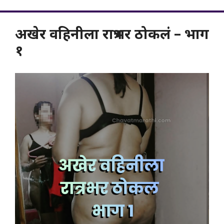
अखेर वहिनीला रात्रभर ठोकलं – भाग
१