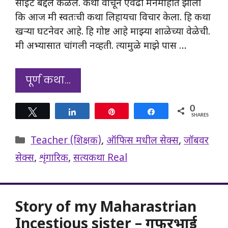
साईट बद्दल कळले. कथा वाचून एवढी मनमोहीत झाली
कि आज मी स्वतःची कथा लिहायचा विचार केला. हि कथा
खऱ्या घटनेवर आहे. हि गोष्ट आहे माझ्या शाळेच्या वेळेची.
मी अभ्यासात चांगली नव्हती. त्यामुळे माझे पास …
पूर्ण कथा…
0
Tweet
Share
Pin
Share
SHARES
Categories
Teacher (शिक्षक)
,
ऑफिस मधील सेक्स
,
जॉबवर
सेक्स
,
शृंगारिक
,
सत्यकथा Real
Story of my Maharastrian
Incestious sister – गफूरभाई