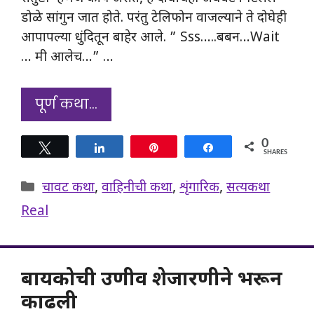
डोळे सांगुन जात होते. परंतु टेलिफोन वाजल्याने ते दोघेही
आपापल्या धुंदितून बाहेर आले. ” Sss…..बबन…Wait
… मी आलेच…” …
पूर्ण कथा…
0
Tweet
Share
Pin
Share
SHARES
Categories
चावट कथा
,
वाहिनीची कथा
,
शृंगारिक
,
सत्यकथा
Real
बायकोची उणीव शेजारणीने भरून
काढली