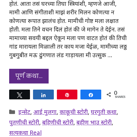
होतं. आता तसं घरच्या तिघा स्त्रियांशी, म्हणजे आजी,
मामी आणि संगीताशी माझं शरीर मिलन कोणत्या न
कोणत्या रूपात झालंच होत. मामीची गोष्ट मला लक्षात
होती. मला तिने वचन दिलं होतं की जे मागेन ते देईन. तसं
मामाच्या सवयी बद्दल ऐकून मला पण वाटत होतं की तिची
गांड मारायला मिळाली तर काय मजा येईळ, मामीच्या लठ्ठ
गुबगुबीत मऊ ढुंगणात लंड गाड़ायला मी उत्सुक …
पूर्ण कथा…
0
Tweet
Share
Pin
Share
SHARES
Categories
इन्सेट
,
आई मुलगा
,
काकूची स्टोरी
,
घरगुती कथा
,
पुतणीची स्टोरी
,
बहिणीची स्टोरी
,
बहीण भाउ स्टोरी
,
सत्यकथा Real