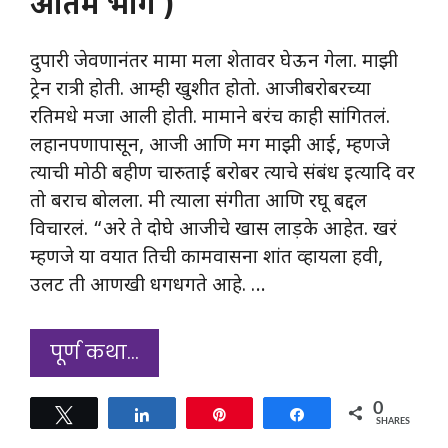
अंतिम भाग )
दुपारी जेवणानंतर मामा मला शेतावर घेऊन गेला. माझी
ट्रेन रात्री होती. आम्ही खुशीत होतो. आजीबरोबरच्या
रतिमधे मजा आली होती. मामाने बरंच काही सांगितलं.
लहानपणापासून, आजी आणि मग माझी आई, म्हणजे
त्याची मोठी बहीण चारुताई बरोबर त्याचे संबंध इत्यादि वर
तो बराच बोलला. मी त्याला संगीता आणि रघू बद्दल
विचारलं. “अरे ते दोघे आजीचे खास लाड़के आहेत. खरं
म्हणजे या वयात तिची कामवासना शांत व्हायला हवी,
उलट ती आणखी धगधगते आहे. …
पूर्ण कथा…
0
Tweet
Share
Pin
Share
SHARES