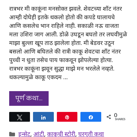
रात्रभर मी काकूंना मनसोक्त झवले. शेवटच्या शॉट नंतर
आम्ही दोघेही इतके थकलो होतो की कपडे घालायचे
आणि कसलेच भान राहिले नाही. सकाळी नऊ वाजता
मला उशिरा जाग आली. डोळे उघडून बघतो तर लघवीमुळे
माझा बुल्ला खूप ताठ झालेला होता. मी बेडवर उठून
बसलो आणि बघितले की रात्री काकू शेवटचा शॉट नंतर
पुच्ची न धुता तसेच पाय फाकवून झोपलेल्या होत्या.
रात्रभर काकूंना झवून सुद्धा माझे मन भरलेले नव्हते.
थकल्यामुळे काकू एकदम …
पूर्ण कथा…
0
Tweet
Share
Pin
Share
SHARES
Categories
इन्सेट
,
आंटी
,
काकूची स्टोरी
,
घरगुती कथा