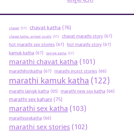
सासूची स्टोरी
chavat katha
(76)
chavat
(57)
chavat marathi story
(67)
chavat katha. ambat gosthi
(57)
hot marathi sex stories
(67)
hot marathi story
(67)
kamuk katha
(67)
laingik katha
(57)
marathi chavat katha
(101)
marathihotkatha
(67)
marathi incest stories
(66)
marathi kamuk katha
(122)
marathi new sex katha
(66)
marathi laingik katha
(65)
marathi sex kahani
(75)
marathi sex katha
(103)
marathisexkatha
(66)
marathi sex stories
(102)