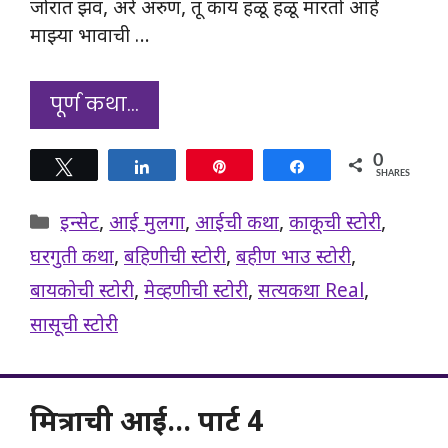
जोरात झव, अरे अरुण, तू काय हळू हळू मारतो आहे
माझ्या भावाची …
पूर्ण कथा…
0
Tweet
Share
Pin
Share
SHARES
Categories
इन्सेट
,
आई मुलगा
,
आईची कथा
,
काकूची स्टोरी
,
घरगुती कथा
,
बहिणीची स्टोरी
,
बहीण भाउ स्टोरी
,
बायकोची स्टोरी
,
मेव्हणीची स्टोरी
,
सत्यकथा Real
,
सासूची स्टोरी
मित्राची आई… पार्ट 4