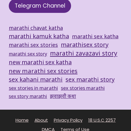
Telegram Channel
marathi chavat katha
marathi kamuk katha
marathi sex katha
marathisex story
marathi sex stories
marathi zavazavi story
marathi sex story
new marathi sex katha
new marathi sex stories
sex kahani marathi
sex marathi story
sex stories in marathi
sex stories marathi
झवाझवी कथा
sex story marathi
Home
About
Privacy Policy
18 U.S.C 2257
DMCA
Terms of Use