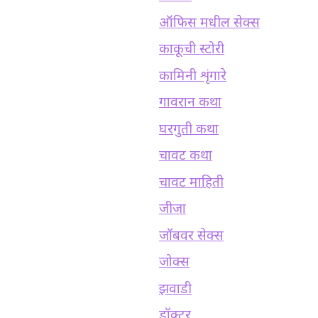
ऑफिस मधील सेक्स
काकूची स्टोरी
कामिनी शृंगारे
गावरान कथा
घरगुती कथा
चावट कथा
चावट माहिती
जीजा
जॉबवर सेक्स
जोक्स
झवाडी
डॉक्टर