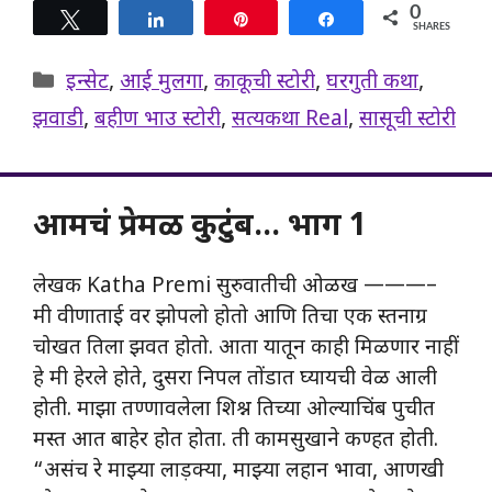
0
Tweet
Share
Pin
Share
SHARES
Categories
इन्सेट
,
आई मुलगा
,
काकूची स्टोरी
,
घरगुती कथा
,
झवाडी
,
बहीण भाउ स्टोरी
,
सत्यकथा Real
,
सासूची स्टोरी
आमचं प्रेमळ कुटुंब… भाग 1
लेखक Katha Premi सुरुवातीची ओळख ———–
मी वीणाताई वर झोपलो होतो आणि तिचा एक स्तनाग्र
चोखत तिला झवत होतो. आता यातून काही मिळणार नाहीं
हे मी हेरले होते, दुसरा निपल तोंडात घ्यायची वेळ आली
होती. माझा तण्णावलेला शिश्न तिच्या ओल्याचिंब पुचीत
मस्त आत बाहेर होत होता. ती कामसुखाने कण्हत होती.
“असंच रे माझ्या लाड़क्या, माझ्या लहान भावा, आणखी