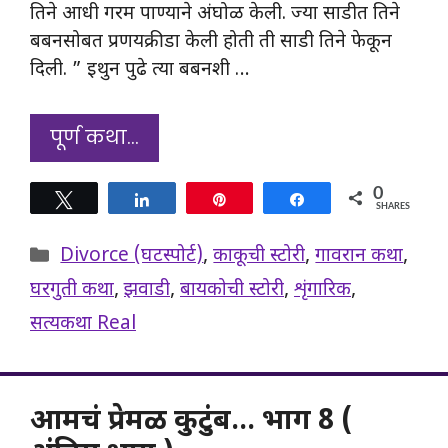
तिने आधी गरम पाण्याने अंघोळ केली. ज्या साडीत तिने
बबनसोबत प्रणयक्रीडा केली होती ती साडी तिने फेकून
दिली. ” इथुन पुढे त्या बबनशी …
पूर्ण कथा…
0
Tweet
Share
Pin
Share
SHARES
Categories
Divorce (घटस्पोर्ट)
,
काकूची स्टोरी
,
गावरान कथा
,
घरगुती कथा
,
झवाडी
,
बायकोची स्टोरी
,
शृंगारिक
,
सत्यकथा Real
आमचं प्रेमळ कुटुंब… भाग 8 (