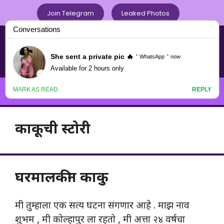
Skip
Join Telegram
Leaked Photos
to
content
Chavat Marathi .com
नवनवीन मराठी चावटपणाचा
Menu
काकूची स्टोरी
घरमालकीन काकु
मी तुम्हाला एक सत्य घटना संगणार आहे . माझ नाव
शुभम , मी कोल्हापुर ला रहतो , मी अत्ता २४ वर्षचा