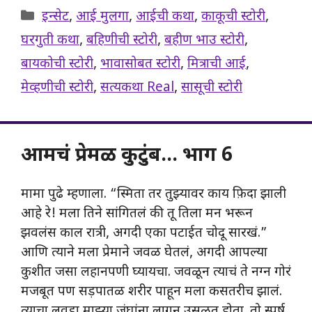
Categories
इन्सेट
,
आई मुलगा
,
आईची कथा
,
काकूची स्टोरी
,
घरगुती कथा
,
बहिणीची स्टोरी
,
बहीण भाउ स्टोरी
,
बायकोची स्टोरी
,
भावासोबत स्टोरी
,
मित्राची आई
,
मेव्हणीची स्टोरी
,
सत्यकथा Real
,
सासूची स्टोरी
आमचं प्रेमळ कुटुंब… भाग 6
मामा पुढे म्हणाला. “स्मिता तर तुझ्यावर काय फ़िदा झाली
आहे रे! मला तिने सांगितलं की तू तिला मन भरून
झवलंस काल रात्री, अगदी एका पटाईत चोदू सारखं.”
आणि त्याने मला प्रेमाने जवळ घेतलं, अगदी आपल्या
कुशीत जसा लहानपणी घ्यायचा. जवळून त्याचं ते नग्न गोरं
मजबूत पण सड़पातळ शरीर पाहून मला कसतरीच झालं.
त्याचा लवड़ा माझ्या जंघांना लागून उसळत होता. तो स्पर्ष