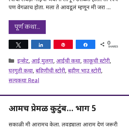
पण वेगळाच होता. मला ते आवडूलं म्हणून मी जरा …
पूर्ण कथा…
0
Tweet
Share
Pin
Share
SHARES
Categories
इन्सेट
,
आई मुलगा
,
आईची कथा
,
काकूची स्टोरी
,
घरगुती कथा
,
बहिणीची स्टोरी
,
बहीण भाउ स्टोरी
,
सत्यकथा Real
आमच प्रेमळ कुटुंब… भाग 5
सकाळी मी आरामच केला. लवड्याला आराम देणं जरूरी