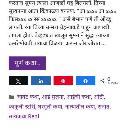
करताच सुमन त्याला आणखी घट्ट बिलगली. तिच्या
सुस्काऱ्या आता किंकाळ्या बनल्या. “आ ssss आ ssss
फिसsss ss स्स ssssss ” असे बेभान पणे ती ओरडू
लागली. रंगा तिच्या उन्मत्त चेहऱ्याकडे पाहून आणखी
तापला होता. तेव्हढ्यात खालून सुमन ने सुद्धा त्याच्या
कमरेभोवती पायाचा विळखा करून जोर जोरात …
पूर्ण कथा…
0
Tweet
Share
Pin
Share
SHARES
Categories
चावट कथा
,
आई मुलगा
,
आईची कथा
,
आंटी
,
काकूची स्टोरी
,
घरगुती कथा
,
नात्यातील कथा
,
रानात
,
सत्यकथा Real