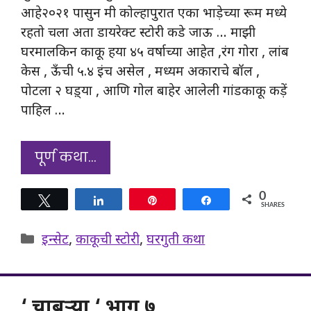
आहे२०२१ पासुन मी कोल्हापुरात एका भाड़ेच्या रूम मध्ये
रहतो चला अता डायरेक्ट स्टोरी कडे जाऊ … माझी
घरमालकिन काकू हया ४५ वर्षाच्या आहेत ,रंग गोरा , लांब
केस , ऊँची ५.४ इंच असेल , मध्यम अकाराचे बॉल ,
पोटला २ घड़्या , आणि गोल बाहेर आलेली गांडकाकू कड़ें
पाहिल …
पूर्ण कथा…
0
Tweet
Share
Pin
Share
SHARES
Categories
इन्सेट
,
काकूची स्टोरी
,
घरगुती कथा
‘ चाबऱ्या ‘ भाग ७