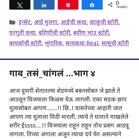
0
Tweet
Share
Pin
Share
SHARES
Categories
इन्सेट
,
आई मुलगा
,
आईची कथा
,
काकूची स्टोरी
,
घरगुती कथा
,
बहिणीची स्टोरी
,
बहीण भाउ स्टोरी
,
बायकोची स्टोरी
,
शृंगारिक
,
सत्यकथा Real
,
सासूची स्टोरी
गाव_तसं_चांगलं …भाग ४
आज दुपारी शेतातल्या शेडमध्ये बबनसोबत जे झाले ते
आठवून विजयाला किळस येऊ लागली. एका सडक छाप
मुलासोबत आपण…….!! छि..! वासनेच्या आहारी जात
आपण त्या मुलाला मिठी मारली. त्याचे ते घामाने माखलेले
शरीर ईssss….!! विजयाला राहून राहून तोच प्रसंग आठवू
लागला. तिच्या अंगाला अजुन त्याचा दर्प येत असल्याने