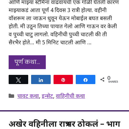
आणि माझ्या स्टॅमिना वाढवायची एक गोळी घेतली कारण
माझ्याकडं आता पूर्ण 4 दिवस 3 रात्री होत्या. वहीनी
वॉशरूम ला जाऊन धुवून येऊन मोबाईल बघत बसली
होती. मी उठून तिच्या पायात गेलो आणि गाऊन वर केली
व पुच्ची चाटु लागलो. वहिनीची पुच्ची चाटली की ती
सैरभैर होते… मी 5 मिनिट चाटली आणि …
पूर्ण कथा…
0
Tweet
Share
Pin
Share
SHARES
Categories
चावट कथा
,
इन्सेट
,
वाहिनीची कथा
अखेर वहिनीला रात्रभर ठोकलं – भाग