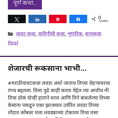
पूर्ण कथा…
0
Tweet
Share
Pin
Share
SHARES
Categories
चावट कथा
,
वाहिनीची कथा
,
शृंगारिक
,
सत्यकथा
Real
शेजारची रूकसाना भाभी…
#मराठीचावटकथा लवडा अर्धा जाताच तिच्या चेहऱ्यावरचा
रंगच बद्दलला. तिला पुढे काही करता येईल त्या आधीच मी
तिचा डोकं दोन्ही हाताने धरल आणि तिने बांधलेल्या तिच्या
केसांना पकडून एका झटक्यात उर्वरित लवडा तिच्या
तोंडात कोंबला मला लवड्याच्या टोकावर तिचा घसा