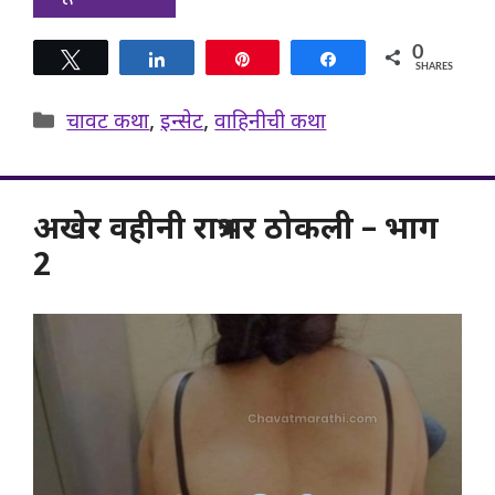
0
Tweet
Share
Pin
Share
SHARES
Categories
चावट कथा
,
इन्सेट
,
वाहिनीची कथा
अखेर वहीनी रात्रभर ठोकली – भाग
2