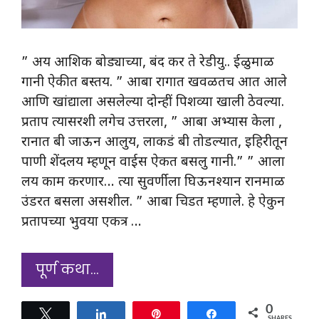
” अय आशिक बोड्याच्या, बंद कर ते रेडीयु.. ईळुमाळ
गानी ऐकीत बस्तय. ” आबा रागात खवळतच आत आले
आणि खांद्याला असलेल्या दोन्हीं पिशव्या खाली ठेवल्या.
प्रताप त्यासरशी लगेच उत्तरला, ” आबा अभ्यास केला ,
रानात बी जाऊन आलुय, लाकडं बी तोडल्यात, इहिरीतून
पाणी शेंदलय म्हणून वाईस ऐकत बसलु गानी.” ” आला
लय काम करणार… त्या सुवर्णीला घिऊनश्यान रानमाळ
उंडरत बसला असशील. ” आबा चिडत म्हणाले. हे ऐकुन
प्रतापच्या भुवया एकत्र …
पूर्ण कथा…
0
Tweet
Share
Pin
Share
SHARES