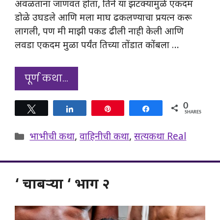
अवळताना जाणवत होता, तिने या झटक्यामुळे एकदम
डोळे उघडले आणि मला माघ ढकलण्याचा प्रयत्न करू
लागली, पण मी माझी पकड ढीली नाही केली आणि
लवडा एकदम मुळा पर्यंत तिच्या तोंडात कोंबला …
पूर्ण कथा…
0
Tweet
Share
Pin
Share
SHARES
Categories
भाभीची कथा
,
वाहिनीची कथा
,
सत्यकथा Real
‘ चाबऱ्या ‘ भाग २