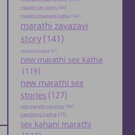
marathi sex storys
(66)
marathi shrungarik katha
(66)
marathi zavazavi
story
(141)
new hot sex katha
(57)
new marathi sex katha
(119)
new marathi sex
stories
(127)
new marathi sex story
(66)
sambhog katha
(75)
sex kahani marathi