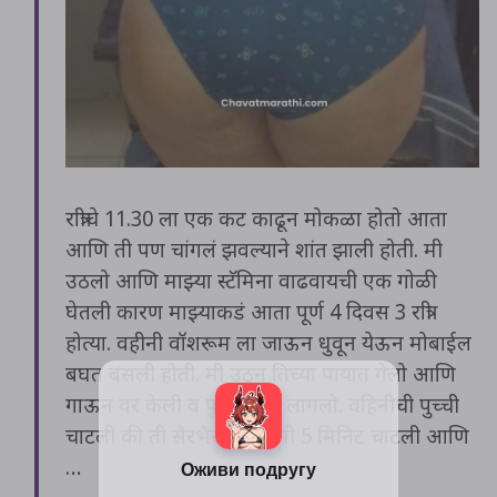
रात्रीचे 11.30 ला एक कट काढून मोकळा होतो आता
आणि ती पण चांगलं झवल्याने शांत झाली होती. मी
उठलो आणि माझ्या स्टॅमिना वाढवायची एक गोळी
घेतली कारण माझ्याकडं आता पूर्ण 4 दिवस 3 रात्री
होत्या. वहीनी वॉशरूम ला जाऊन धुवून येऊन मोबाईल
बघत बसली होती. मी उठून तिच्या पायात गेलो आणि
गाऊन वर केली व पुच्ची चाटु लागलो. वहिनीची पुच्ची
चाटली की ती सैरभैर होते… मी 5 मिनिट चाटली आणि
…