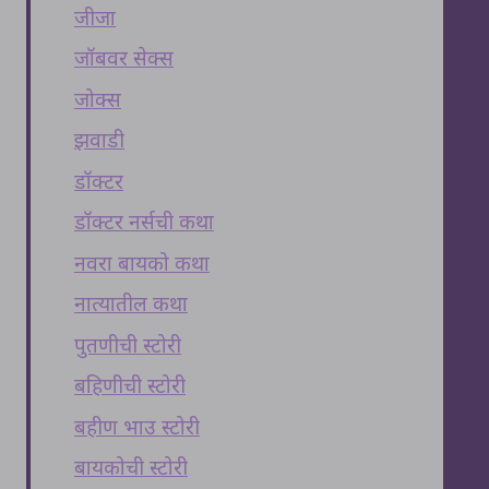
जीजा
जॉबवर सेक्स
जोक्स
झवाडी
डॉक्टर
डॉक्टर नर्सची कथा
नवरा बायको कथा
नात्यातील कथा
पुतणीची स्टोरी
बहिणीची स्टोरी
बहीण भाउ स्टोरी
बायकोची स्टोरी