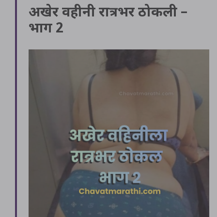
अखेर वहीनी रात्रभर ठोकली –
भाग 2