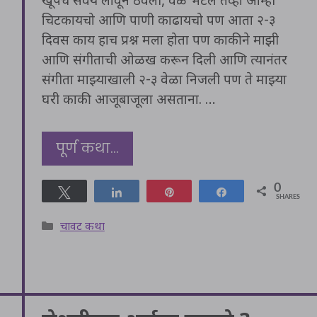
खूपच सवय लावून ठेवली, वेळ भेटेल तेंव्हा आम्ही
चिटकायचो आणि पाणी काढायचो पण आता २-३
दिवस काय हाच प्रश्न मला होता पण काकीने माझी
आणि संगीताची ओळख करून दिली आणि त्यानंतर
संगीता माझ्याखाली २-३ वेळा निजली पण ते माझ्या
घरी काकी आजूबाजूला असताना. …
पूर्ण कथा…
0
Tweet
Share
Pin
Share
SHARES
Categories
चावट कथा