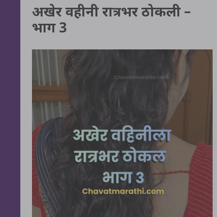
अखेर वहीनी रात्रभर ठोकली –
भाग 3