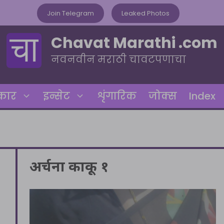
Join Telegram
Leaked Photos
Chavat Marathi .com
नवनवीन मराठी चावटपणाचा
रकार
इन्सेट
शृंगारिक
जोक्स
Index
अर्चना काकू १