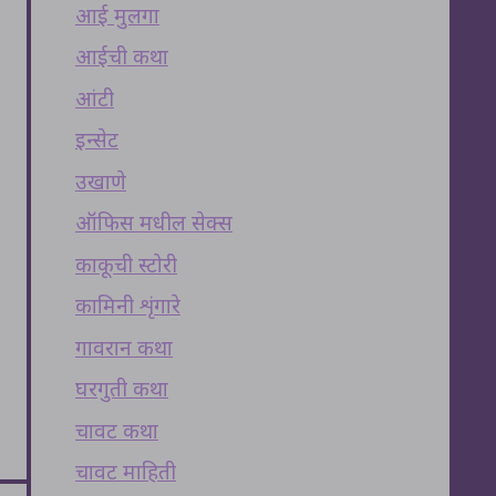
आई मुलगा
आईची कथा
आंटी
इन्सेट
उखाणे
ऑफिस मधील सेक्स
काकूची स्टोरी
कामिनी शृंगारे
गावरान कथा
घरगुती कथा
चावट कथा
चावट माहिती