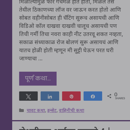
मिळाल्यामुळे फार गचमळ होत होती, मिळेल तस
तेथील ठिकाणच्या लॉज वर जाऊन करत होतो आणि
सोबत वहीनीसोबत ही चॅटिंग सुरूच असायची आणि
विडिओ कॉल दाखवा दाखवी चालूच असायची पण
तिची गर्मी तिचा नवरा काही नीट उतरवू शकत नव्हता,
सकाळ संध्याकाळ रोज बोलणं सुरू असायचं आणि
यातच होळी होती म्हणून मी सुट्टी घेऊन परत घरी
जाण्याचा …
पूर्ण कथा…
0
Tweet
Share
Pin
Share
SHARES
Categories
चावट कथा
,
इन्सेट
,
वाहिनीची कथा