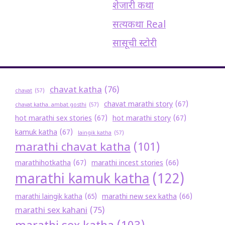
शेजारी कथा
सत्यकथा Real
सासूची स्टोरी
chavat katha
(76)
chavat
(57)
chavat marathi story
(67)
chavat katha. ambat gosthi
(57)
hot marathi sex stories
(67)
hot marathi story
(67)
kamuk katha
(67)
laingik katha
(57)
marathi chavat katha
(101)
marathihotkatha
(67)
marathi incest stories
(66)
marathi kamuk katha
(122)
marathi new sex katha
(66)
marathi laingik katha
(65)
marathi sex kahani
(75)