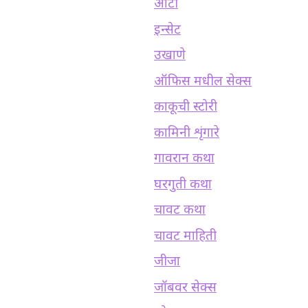
आंटी
इन्सेट
उखाणे
ऑफिस मधील सेक्स
काकूची स्टोरी
कामिनी शृंगारे
गावरान कथा
घरगुती कथा
चावट कथा
चावट माहिती
जीजा
जॉबवर सेक्स