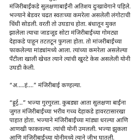
मंजिरीबाईंकडे सुलक्षणाबाईंनी अतिशय दुःखावेगाने पहिले.
भज्याने बेडवर चढत स्वतःच्या कमरेला असलेली लंगोटाची
चिंधी सोडली. वरती तो उघडाच होता. बंधातून मुक्त
झालेला त्याचा जाडजूड सोटा मंजिरीबाईंच्या गोमट्या
देहाकडे पाहून तटतटून फुगला होता. तो मांजरीबाईंच्या
फाकलेल्या मांड्यांमध्ये आला. त्यांच्या कमरेला असलेल्या
पँटीला खाली खेचत त्याने त्यांची खुरटे केस असलेली योनी
उघडी केली.
“अ…..हं….” मंजिरीबाई कण्हल्या.
“ह्र्र्रर्र्र…” भज्या गुरगुरला. कुबड्या आता सुलक्षणा बाईंना
जुगत मंजिरीबाईंच्या भरीव गच्च देहाकडे हावरटासारखा
पाहात होता. भज्याने मंजिरीबाईंच्या मांड्या धरल्या आणि
आणखी फाकवल्या. त्यांची योनी उमलली. भज्या झुकला
आणि मंजिरीबाईंच्या योनीमध्ये त्याने जीभ घातली.