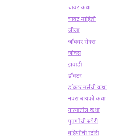
चावट कथा
चावट माहिती
जीजा
जॉबवर सेक्स
जोक्स
झवाडी
डॉक्टर
डॉक्टर नर्सची कथा
नवरा बायको कथा
नात्यातील कथा
पुतणीची स्टोरी
बहिणीची स्टोरी