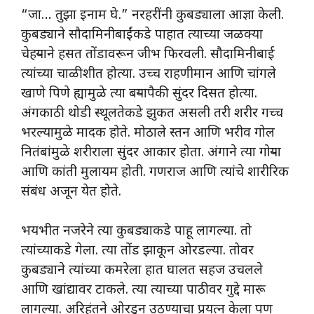
“जा… तुझा इनाम घे.” नरहरींनी कुबड्याला आज्ञा केली.
कुबड्याने सौदामिनीबाईंकडे पाहात त्याच्या जळक्या
चेहऱ्याने हसत तोंडावरून जीभ फिरवली. सौदामिनीबाई
त्यांच्या चाळीशीत होत्या. उच्च राहणीमान आणि चांगले
खाणे पिणे ह्यामुळे त्या बऱ्यापैकी सुंदर दिसत होत्या.
अंगकाठी थोडी स्थूलतेकडे झुकत असली तरी शरीर गच्च
भरल्यामुळे मादक होते. मोठाले स्तन आणि भरीव गोल
नितंबांमुळे शरीराला सुंदर आकार होता. अंगाने त्या गोऱ्या
आणि कांती मुलायम होती. गणराज आणि त्यांचे शारीरिक
संबंध अजून येत होते.
भयभीत नजरेने त्या कुबड्याकडे पाहू लागल्या. तो
त्यांच्याकडे गेला. त्या तोंड झाकून ओरडल्या. तोवर
कुबड्याने त्यांच्या कमरेला हात घालत सहज उचलले
आणि खांद्यावर टाकले. त्या त्याच्या पाठीवर गुद्दे मारू
लागल्या. अरिहंतने ओरडून उठण्याचा प्रयत्न केला पण