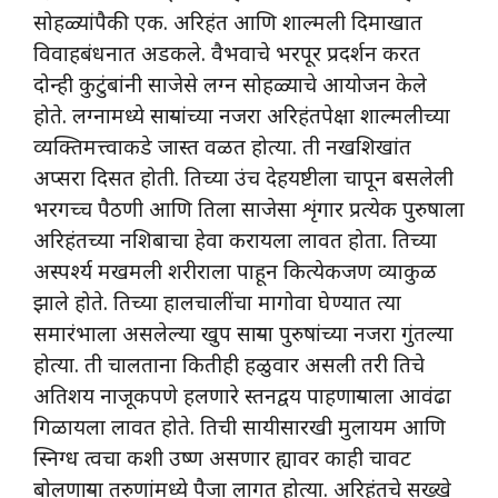
सोहळ्यांपैकी एक. अरिहंत आणि शाल्मली दिमाखात
विवाहबंधनात अडकले. वैभवाचे भरपूर प्रदर्शन करत
दोन्ही कुटुंबांनी साजेसे लग्न सोहळ्याचे आयोजन केले
होते. लग्नामध्ये साऱ्यांच्या नजरा अरिहंतपेक्षा शाल्मलीच्या
व्यक्तिमत्त्वाकडे जास्त वळत होत्या. ती नखशिखांत
अप्सरा दिसत होती. तिच्या उंच देहयष्टीला चापून बसलेली
भरगच्च पैठणी आणि तिला साजेसा शृंगार प्रत्येक पुरुषाला
अरिहंतच्या नशिबाचा हेवा करायला लावत होता. तिच्या
अस्पर्श्य मखमली शरीराला पाहून कित्येकजण व्याकुळ
झाले होते. तिच्या हालचालींचा मागोवा घेण्यात त्या
समारंभाला असलेल्या खुप साऱ्या पुरुषांच्या नजरा गुंतल्या
होत्या. ती चालताना कितीही हळुवार असली तरी तिचे
अतिशय नाजूकपणे हलणारे स्तनद्वय पाहणाऱ्याला आवंढा
गिळायला लावत होते. तिची सायीसारखी मुलायम आणि
स्निग्ध त्वचा कशी उष्ण असणार ह्यावर काही चावट
बोलणाऱ्या तरुणांमध्ये पैजा लागत होत्या. अरिहंतचे सख्खे