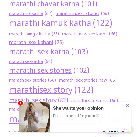
marathi chavat katha
(101)
marathihotkatha
(67)
marathi incest stories
(66)
marathi kamuk katha
(122)
marathi new sex katha
(66)
marathi laingik katha
(65)
marathi sex kahani
(75)
marathi sex katha
(103)
marathisexkatha
(66)
marathi sex stories
(102)
marathisex stories
(66)
marathi sex stories new
(66)
marathisex story
(122)
marathi sex story
(82)
marathi sex storys
(66)
marathi shrungarik katha
(66)
marathi zavazavi story
(141)
Light
Dark
new hot sex katha
(57)