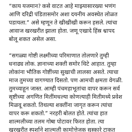
“काय यजमान? कसे वाटत आहे माझ्यासारख्या भणंग
आणि दरिद्री पंडितासमोर अशा दयनीय अवस्थेत लोळत
पडायला.” असे म्हणून ते खीखीखी करून हसले. त्यांचा
आवाज खरखरीत झाला होता. जणू एखादे हिंस्र श्वापद
बोलू शकत असेल असा.
“सगळ्या गोष्टी लक्ष्मीच्या परिमाणात तोलणारे तुम्ही
धनाढ्य लोक. ज्ञानाच्या शक्ती समोर थिटे आहात. तुम्हा
लोकांना भौतिक गोष्टींच्या सुखाची लालसा असते. त्याचा
माज तुमच्या वागण्यात दिसतो. पण आमची क्षमता वेगळी.
तुमच्याहून जास्त. आम्ही पंचमहाभूतांचा वापर करून सर्व
सृष्टीच्या अगणित मितींमधल्या कोणत्याही मितीमध्ये प्रवेश
मिळवू शकतो. तिथल्या शक्तींना जागृत करून त्यांचा
वापर करू शकतो.” नरहरी बोलत होते. त्यांचा हात
शाल्मलीच्या तलम गोऱ्या पोटावर फिरत होता. त्या
खरखरीत स्पर्शाने शाल्मली कामोत्तेजक सुस्कारे टाकत