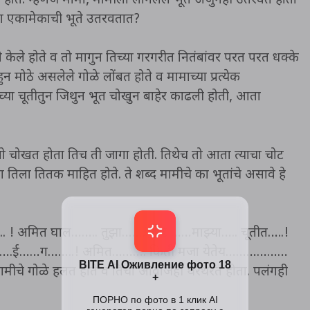
त होते. म्हणजे मामा, मामीला लागलेले भूत अजुनही उतरवत होता
ेळा एकामेकाची भूते उतरवतात?
केले होते व तो मागुन तिच्या गरगरीत नितंबांवर परत परत धक्के
हुन मोठे असलेले गोळे लोंबत होते व मामाच्या प्रत्येक
च्या चूतीतुन जिथुन भूत चोखुन बाहेर काढली होती, आता
ी तो चोखत होता तिच ती जागा होती. तिथेच तो आता त्याचा चोट
िला तितक माहित होते. ते शब्द मामीचे का भूतांचे असावे हे
. ! अमित घाल…….. तुझा……. चोट ……माझ्या….. चूतीत…..!
आ….ई……ग……..! अमित………. किती मजा येतेय………………
ामीचे गोळे हलत होते व तिचा आवाजही थरथरत होता. पलंगही