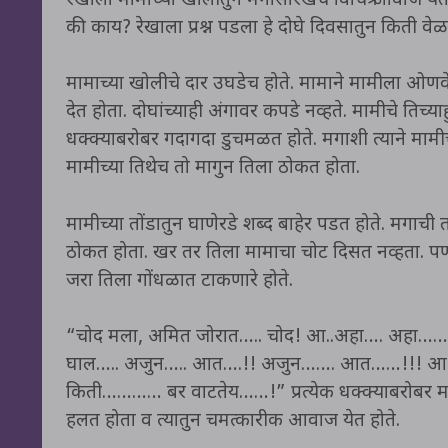
रेखाला मामाच्या खोलीतुन मगासारखेच विचित्र आवाज ये
की काय? रेखाला प्रश्न पडला हे दोघे दिवसातुन किती व
मामाच्या खोलीचे दार उघडेच होते. मामाने मामीला ओणवे 
देत होता. दोघांच्याही अंगावर कपडे नव्हते. मामीचे तिच्या
धक्क्याबरोबर गदागदा डुचमळत होते. मगाशी त्याने मामी
मामीच्या तिथेच तो मागुन तिला ठोकत होता.
मामीच्या तोंडातुन घाणेरडे शब्द बाहेर पडत होते. मगाच
ठोकत होता. खर तर तिला मामाचा चोट दिसत नव्हता. पण त
जरा तिला गोंधळात टाकणारे होते.
“चोद मला, अमित जोरात….. चोद! आ..अहा…. अहा…….
घाल….. अजुन….. आत….!! अजुन……. आत……!!! 
किती………… बर वाटतेय……!” प्रत्येक धक्क्याबरोबर म
हलत होता व त्यातुन चमत्कारीक आवाज येत होते.