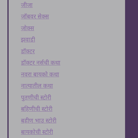
जीजा
जॉबवर सेक्स
जोक्स
झवाडी
डॉक्टर
डॉक्टर नर्सची कथा
नवरा बायको कथा
नात्यातील कथा
पुतणीची स्टोरी
बहिणीची स्टोरी
बहीण भाउ स्टोरी
बायकोची स्टोरी