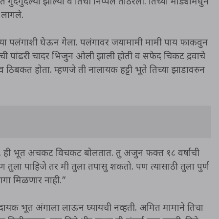
 गुदगुदल्या झाल्या व तिची निप्पल ताठरली. तिच्या मांड्यामधुन
 लागले.
्या पलंगाशी घेऊन गेला. पलंगावर जयामामी मामी पाय फाकवुन
रची पांढरी चादर भिजुन ओली झाली होती व सफेद चिकट द्रवाचे
रव ठिबकत होता. म्हणजे ती नालायक हट्टी भूते तिच्या झाडावरुन
 ही भूत अचकट विचकट बोलतात. तु अजुन फक्त १८ वर्षाची
ण तुला पाहिजे तर मी तुला तपासु शकतो. पण त्यासाठी तुला पुर्ण
जागा मिळणार नाही.”
रासदायक भूत अंगाला लाऊन घ्यायची नव्हती. अमित मामाने तिचा