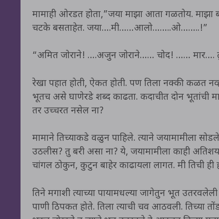
मामाही ओरडत होता,”जया माझा आता गळतोय. माझा 
चटके बसताहेत. जया….मी……आलो……..ओ……..!”
“अमित जोराने! ….अजुन जोराने…… चोद! …… मार…. 
रेखा पहात होती, ऐकत होती. पण तिला नक्की कळत नव्ह
भूतच असे घाणेरडे शब्द काढता. कदाचीत दोन भूतांची मा
तर उच्चरत नसेल ना?
मामाने तिच्याकडे वळुन पाहिले. त्याने जयामामीला सो
उठलीस? तु बरी असा ना? ये, जयामामीला काही अतिशय हट्
चांगल ठोकुन, कुटुन बाहेर काढायला लागत. मी तिची ही ह
तिने मगाशी त्याच्या पायामधल्या जागेतुन भूत उतरवलेली 
पाणी ठिपकत होते. तिला त्याची चव आठवली. तिच्या तोंडा