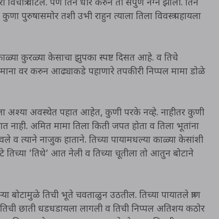
चीत्र वाटल. पण तिने धीर करुन ती संपुर्ण नग्न झाली. तिने
 कुणा पुरुषासमोर तशी उभी राहुन त्याला तिला विवस्त्र पहायला
ाळ्या कुरळ्या केसाचा झुपका स्पष्ट दिसत आहे. व तिचे
कडक माना वर करुन आढ्याकडे पहाणारे तपकीरी निप्पल मामा डोळे
 अश्या अवस्थेत पहात आहेत, कुणी परके नव्हे. नाहीतर कुणी
 पहात नाही. अमित मामा तिला किती जपत होता व तिला भूतांना
े व त्याने नाजुक हाताने. तिच्या पायामधल्या काळ्या केसांशी
ोटे तिच्या ’तिथे’ आत नेली व तिच्या चूतीला तो आतुन बोटाने
ा बोटामुळे तिची भूते चवताळुन उठतील. तिच्या पायातले त्राण
मुळे तिची छाती धडधडायला लागली व तिची निप्पल अतिशय कठोर