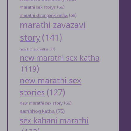
marathi sex storys
(66)
marathi shrungarik katha
(66)
marathi zavazavi
story
(141)
new hot sex katha
(57)
new marathi sex katha
(119)
new marathi sex
stories
(127)
new marathi sex story
(66)
sambhog katha
(75)
sex kahani marathi