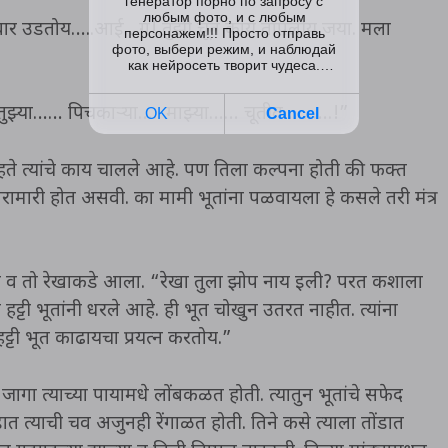
बार उडतोय…..आई…ग! तुझी चूत काय तापलीय जया. मला
तुझ्या…… पिचकाऱ्या….. माझ्या…… चूतीत……….!”
ते त्यांचे काय चालले आहे. पण तिला कल्पना होती की फक्त
रामारी होत असवी. का मामी भूतांना पळवायला हे कसले तरी मंत्र
डले व तो रेखाकडे आला. “रेखा तुला झोप नाय इली? परत कशाला
टी भूतांनी धरले आहे. ही भूत चोखुन उतरत नाहीत. त्यांना
ट्टी भूत काढायचा प्रयत्न करतोय.”
जागा त्याच्या पायामधे लोंबकळत होती. त्यातुन भूतांचे सफेद
त त्याची चव अजुनही रेंगाळत होती. तिने कसे त्याला तोंडात