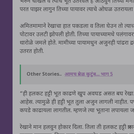
भरुन चोखले व त्याचे भूत उतरवले हे आठवुन तिच्या मनात
परत पाझर लागुन तिच्या पायावर त्याचे ओघळ उतरायला
अमितमामाने रेखाचा हात पकडला व तिला घेउन तो त्याच
पोटावर उलटी झोपली होती. तिच्या पायाच्यामधे पलंगाव
थारोळे जमले होते. मामीच्या पायामधुन अजुनही पांढरा द्
उतरत होती.
Other Stories..
आमच प्रेमळ कुटुंब... भाग 5
“ही हलकट हट्टी भूत काढणे खुप अवघड असत बघ रेखा.
आहेस. त्यामुळे ही हट्टी भूत तुला अजुन लागली नाहीत. प
कपडे काढायला लागतील. म्हणजे त्या भूताना लपायला 
रेखाने मान हलवुन होकार दिला. तिला ती हलकट हट्टी त्