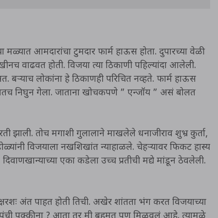
या मळ्यात आमदारांचा टुमदार फार्म हाऊस होता. दुपारच्या वेळी
आणखीनच वाढवत होती. विजया त्या ठिकाणी पहिल्यांदा आलेली.
त. बऱ्याच लोकांना हे ठिकाणही परिचित नव्हते. फार्म हाऊस
बतच निघुन गेला. जाताना खोचकपणे ” एन्जॉय ” असं बोलत
ती झाली. तोच मगाशी गुलालाने माखलेले धनाजीराव शुभ्र कुर्ता,
ळ्यांनी विजयाला नखशिखांत न्याहाळले. चेहऱ्यावर फिकट हास्य
वाणखान्याच्या एका कडेला उच्च प्रतीची मद्ये मांडून ठेवलेली.
क्षरशः अंत पाहत होती तिची. अखेर शांतता भंग करत विजयाच्या
पंची पक्की ना ? आता तर मी बहुमत पण मिळवलं आहे. त्यामुळे