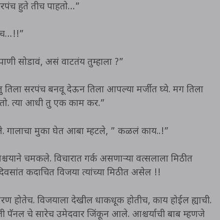
पंच हुते तीच पाहतो…”
पंच…!!”
पाणी सोडावं, असं वाटतंय तुम्हाला ?”
 तिला सरपंच बनवू देऊन तिला आपल्या मर्जीत घ्ये. मग तिला
घेतो. त्या आधी तु एक काम कर.”
े. गालाचा मुका घेत आबा म्हटले, ” कळलं काय..!”
 निश्चयाने चमकले. विचारात गर्क असणाऱ्या वत्सलाला मिठीत
िवसांत कदाचित विजया त्यांच्या मिठीत असेल !!
वरण होतेच. विजयाला देखील धाकधूक होतीच, काय होईल ह्याची.
पॅनल चे सारेच उमेदवार जिंकून आले. आश्चर्याची बाब म्हणजे