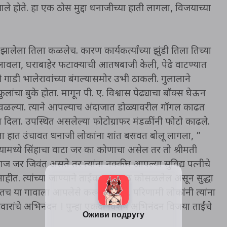
ाले होते. हा एक ठोस मुद्दा धनाजीच्या हाती लागला, विजयाच्या
झालेला तिला कळलेच. कारण कार्यकर्त्यांच्या झुंडी तिला तिच्या
ल लावला, घराबाहेर फटाक्याची आतषबाजी केली, पेढे वाटण्यात
ी गाडी भालेरावांच्या बंगल्यासमोर उभी ठाकली. गुलालाने
लांचा बुके होता. मागून पी. ए. विश्वास पेढ्याचा बॉक्स घेऊन
 वळल्या. त्याने आपल्याच अंदाजात डोळ्यावरील गॉगल काढत
ाला दिला. उपस्थित असलेल्या फोटोग्राफर मंडळींनी फोटो काढले.
ा हात उंचावत धनाजी लोकांना शांत बसवत बोलू लागला, ”
मध्ये सिंहाचा वाटा जर का कोणाचा असेल तर तो श्रीमती
 जर जिवंत असते तर त्यांना नक्कीच आपल्या सुविद्य पत्नीचे
 नाहीत. त्यांच्या जाण्याने ताईंवर आभाळ कोसळलेल असून सुद्धा
तच या गावाला आपलेसे करून टाकले. परिणामी लोकांनी त्यांना
दवारांचे अभिनंदन ! पुन्हा एकदा विशेष अभिनंदन विजया ताईंचे