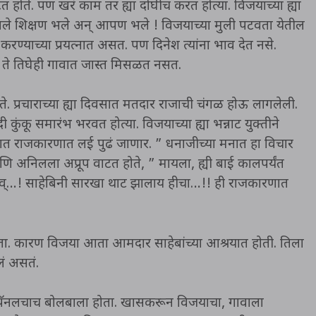
त होते. पण खरं काम तर ह्या दोघीच करत होत्या. विजयाच्या ह्या
े आपले शिक्षण भले अन् आपण भले ! विजयाच्या मुली पटवता येतील
ी करण्याच्या प्रयत्नात असत. पण दिनेश त्यांना भाव देत नसे.
मी ते तिघेही गावात जास्त मिसळत नसत.
े. प्रचाराच्या ह्या दिवसात मतदार राजाची चंगळ होऊ लागलेली.
कू समारंभ भरवत होत्या. विजयाच्या ह्या भन्नाट युक्तीने
ात राजकारणात लई पुढं जाणार. ” धनाजीच्या मनात हा विचार
ि अनिलला अप्रूप वाटत होते, ” मायला, ह्यी बाई कालपर्यंत
बोव्…! साहेबिनी सारखा थाट झालाय हीचा…!! ही राजकारणात
हता. कारण विजया आता आमदार साहेबांच्या आश्रयात होती. तिला
लं असतं.
ी पॅनलचाच बोलबाला होता. खासकरून विजयाचा, गावाला