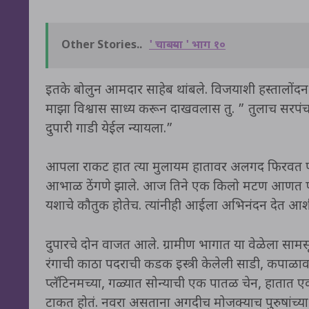
Other Stories..
' चाबऱ्या ' भाग १०
इतके बोलुन आमदार साहेब थांबले. विजयाशी हस्ताल
माझा विश्वास साध्य करून दाखवलास तु. ” तुलाच सरप
दुपारी गाडी येईल न्यायला.”
आपला राकट हात त्या मुलायम हातावर अलगद फिरवत प
आभाळ ठेंगणे झाले. आज तिने एक किलो मटण आणत फर्स्
यशाचे कौतुक होतेच. त्यांनीही आईला अभिनंदन देत आशीर
दुपारचे दोन वाजत आले. ग्रामीण भागात या वेळेला स
रंगाची काठा पदराची कडक इस्त्री केलेली साडी, कपाळ
प्लॅटिनमच्या, गळ्यात सोन्याची एक पातळ चेन, हातात एक 
टाकत होतं. नवरा असताना अगदीच मोजक्याच पुरुषांच्या 