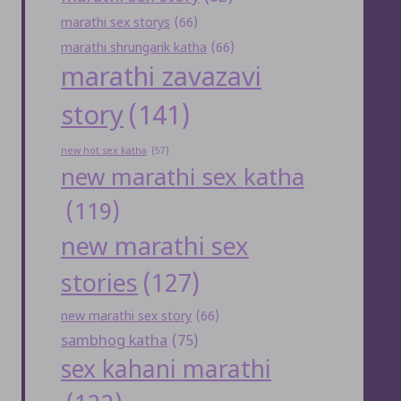
marathi sex storys
(66)
marathi shrungarik katha
(66)
marathi zavazavi
story
(141)
new hot sex katha
(57)
new marathi sex katha
(119)
new marathi sex
stories
(127)
new marathi sex story
(66)
sambhog katha
(75)
sex kahani marathi