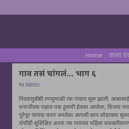
Skip
to
content
Home
कथा प्
गाव तसं चांगलं… भाग ६
by
Admin
निवडणुकीची रणधुमाळी त्या गावात सुरू झाली. आबासाहेब
धनाजीच्या पक्षात एक हुकमी ईक्का आलेला, विजया नावा
पुरेपूर फायदा करत जनतेवर आपली छाप सोडायला सुरुवात
दोघीही सुशिक्षित अश्या त्या गावच्या महिला सशक्तीकरणा