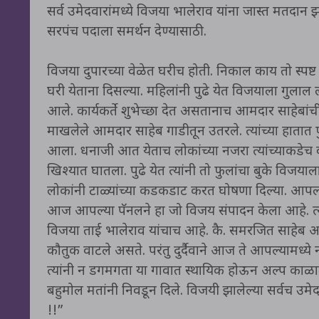
सर्व उमेदवारांमध्ये विजया भालेराव यांना जास्त मतदान झ
सरपंच पदाला समर्थन देण्यासाठी.
विजया दुपारच्या वेळेत घरीच होती. निकाल काय तो स्पष्ट 
घरी येताना दिसल्या. महिलांनी पुढे येत विजयाला गुला
आले. कार्यकर्ते शुभेच्छा देत असतानाच आमदार साहेबांच
माखलेले आमदार साहेब गाडीतून उतरले. त्यांच्या हातात फु
आला. धनाजी आत येताच लोकांच्या नजरा त्यांच्याकडेच
खिश्यात घातला. पुढे येत त्यांनी तो फुलांचा बुके विजय
लोकांनी टाळ्यांच्या कडकडाट करत घोषणा दिल्या. आपल
आज आपल्या पॅनलने हा जो विजय संपादन केला आहे. त्या
विजया ताई भालेराव यांचाच आहे. कै. समरजित साहेब आज
कौतुक वाटले असते. परंतु दुर्दैवाने आज ते आपल्यामध्ये
त्यांनी न डगमगता या गावात स्थायिक होऊन अल्प काळा
बहुमोल मतांनी निवडून दिले. विजयी झालेल्या सर्वच उमे
!!”