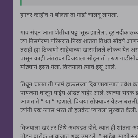
ह्यावर काहीच न बोलता तो गाडी चालवू लागला.
गाव संपून आता शेतीचा पट्टा सुरू झालेला. दूर नदीकाठच्
त्या निसर्गरम्य परिसरात निरव शांतता तिथले सौंदर्य 
तसंही ह्या ठिकाणी साहेबांच्या खासगीतले लोकच येत अस
पासून काही अंतरावर विजयाला सोडून तो तरुण गाडीसो
मोठ्याने हसत गेला. विजयाला त्याचे हसू आले.
तिथून चालत ती फार्म हाऊसच्या दिवाणखान्यात प्रवेश कर
पायजमा घालून पाईप ओढत बाहेर आले. त्याच्या भेदक डो
आणत ते ” या ” म्हणाले. विजया सोफ्यावर येऊन बसली. दि
त्यांनी एक ग्लास भरत तो हलकेच प्यायला सुरुवात केली.
विजयाला खरं तर तिथे अवघडत होते. त्यात ही शांतता अ
तोंडून बारीक आवाजात शब्द उमटले, ” साहेब, माझी सर