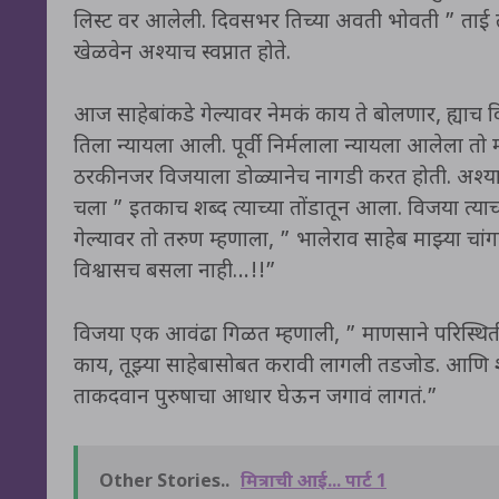
लिस्ट वर आलेली. दिवसभर तिच्या अवती भोवती ” ताई 
खेळवेन अश्याच स्वप्नात होते.
आज साहेबांकडे गेल्यावर नेमकं काय ते बोलणार, ह्याच
तिला न्यायला आली. पूर्वी निर्मलाला न्यायला आलेला तो
ठरकी नजर विजयाला डोळ्यानेच नागडी करत होती. अश्या
चला ” इतकाच शब्द त्याच्या तोंडातून आला. विजया त्या
गेल्यावर तो तरुण म्हणाला, ” भालेराव साहेब माझ्या चा
विश्वासच बसला नाही…!!”
विजया एक आवंढा गिळत म्हणाली, ” माणसाने परिस्थितीप्र
काय, तूझ्या साहेबासोबत करावी लागली तडजोड. आणि शे
ताकदवान पुरुषाचा आधार घेऊन जगावं लागतं.”
Other Stories..
मित्राची आई... पार्ट 1