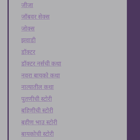
जीजा
जॉबवर सेक्स
जोक्स
झवाडी
डॉक्टर
डॉक्टर नर्सची कथा
नवरा बायको कथा
नात्यातील कथा
पुतणीची स्टोरी
बहिणीची स्टोरी
बहीण भाउ स्टोरी
बायकोची स्टोरी