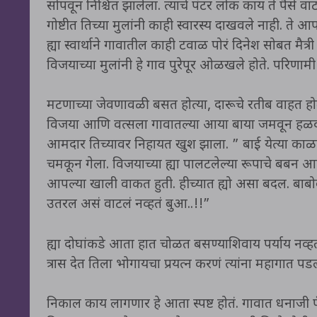
सोपवून निश्चिंत झालेला. त्याचे
पंटर लोक काय ते पैसे वाट
गोष्टीत तिच्या मुलांनी काही स्वारस्य दाखवले नाही. त
ह्या स्वार्थाने गावातील काही टवाळ पोरं दिनेश सोबत मैत्र
विजयाच्या मुलांनी हे गाव पुरेपूर ओळखले होते. परिणा
मटणाच्या जेवणावळी बसत होत्या, दारूचे रतीब वाहत होत
विजया आणि वत्सला गावातल्या आया बाया जमवून हळदी कुं
आमदार तिच्यावर निहायत खुश झाला. ” बाई येत्या काळ
चमकून गेला. विजयाच्या ह्या पालटलेल्या रूपाचे बबन आण
आपल्या खाली वाकत हुती. हीच्यात ह्यो असा बदल. बा
उतरल असं वाटलं नव्हतं बुआ..!!”
ह्या दोघांकडे आता हात चोळत बसण्याशिवाय पर्याय नव्
त्रास देत तिला भोगायचा प्रयत्न करणं त्यांना महागात पड
निकाल काय लागणार हे आता स्पष्ट होतं. गावात धनाज