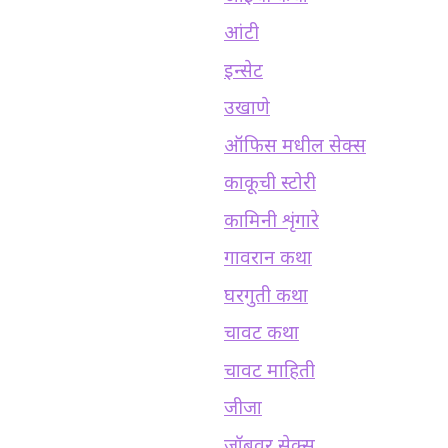
आंटी
इन्सेट
उखाणे
ऑफिस मधील सेक्स
काकूची स्टोरी
कामिनी शृंगारे
गावरान कथा
घरगुती कथा
चावट कथा
चावट माहिती
जीजा
जॉबवर सेक्स