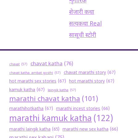
शृंगारिक
शेजारी कथा
सत्यकथा Real
सासूची स्टोरी
chavat katha
(76)
chavat
(57)
chavat marathi story
(67)
chavat katha. ambat gosthi
(57)
hot marathi sex stories
(67)
hot marathi story
(67)
kamuk katha
(67)
laingik katha
(57)
marathi chavat katha
(101)
marathihotkatha
(67)
marathi incest stories
(66)
marathi kamuk katha
(122)
marathi new sex katha
(66)
marathi laingik katha
(65)