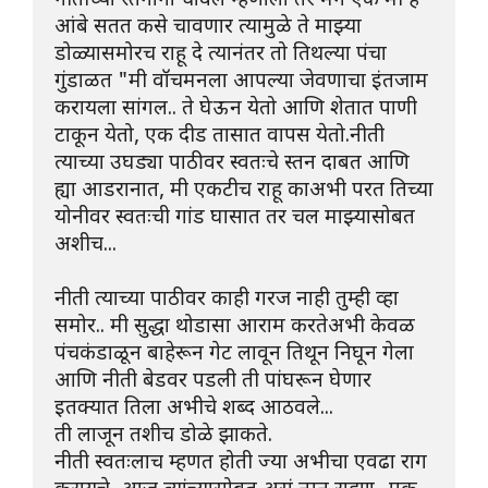
नीतीच्या स्तनांना चावल म्हणाला तर मग एक मी हे 
आंबे सतत कसे चावणार त्यामुळे ते माझ्या 
डोळ्यासमोरच राहू दे त्यानंतर तो तिथल्या पंचा 
गुंडाळत "मी वॉचमनला आपल्या जेवणाचा इंतजाम 
करायला सांगल.. ते घेऊन येतो आणि शेतात पाणी 
टाकून येतो, एक दीड तासात वापस येतो.नीती 
त्याच्या उघड्या पाठीवर स्वतःचे स्तन दाबत आणि 
ह्या आडरानात, मी एकटीच राहू काअभी परत तिच्या 
योनीवर स्वतःची गांड घासात तर चल माझ्यासोबत 
अशीच...
नीती त्याच्या पाठीवर काही गरज नाही तुम्ही व्हा 
समोर.. मी सुद्धा थोडासा आराम करतेअभी केवळ 
पंचकंडाळून बाहेरून गेट लावून तिथून निघून गेला 
आणि नीती बेडवर पडली ती पांघरून घेणार  
इतक्यात तिला अभीचे शब्द आठवले...
ती लाजून तशीच डोळे झाकते.
नीती स्वतःलाच म्हणत होती ज्या अभीचा एवढा राग 