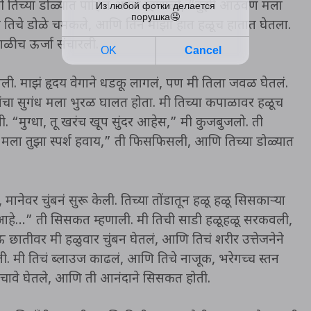
ं. मी तिच्या डोळ्यात पाहिलं आणि म्हणालो, “तुझी आठवण मला
नी तिचे डोळे चमकले, आणि तिने माझा हात हळूच हातात घेतला.
गळीच ऊर्जा संचारली.
ली. माझं हृदय वेगाने धडकू लागलं, पण मी तिला जवळ घेतलं.
ांचा सुगंध मला भुरळ घालत होता. मी तिच्या कपाळावर हळूच
मुग्धा, तू खरंच खूप सुंदर आहेस,” मी कुजबुजलो. ती
ला तुझा स्पर्श हवाय,” ती फिसफिसली, आणि तिच्या डोळ्यात
नेवर चुंबनं सुरू केली. तिच्या तोंडातून हळू हळू सिसकाऱ्या
त आहे…” ती सिसकत म्हणाली. मी तिची साडी हळूहळू सरकवली,
 छातीवर मी हळुवार चुंबन घेतलं, आणि तिचं शरीर उत्तेजनेने
 मी तिचं ब्लाउज काढलं, आणि तिचे नाजूक, भरेगच्च स्तन
्य चावे घेतले, आणि ती आनंदाने सिसकत होती.