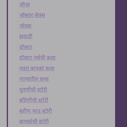
जीजा
जॉबवर सेक्स
जोक्स
झवाडी
डॉक्टर
डॉक्टर नर्सची कथा
नवरा बायको कथा
नात्यातील कथा
पुतणीची स्टोरी
बहिणीची स्टोरी
बहीण भाउ स्टोरी
बायकोची स्टोरी