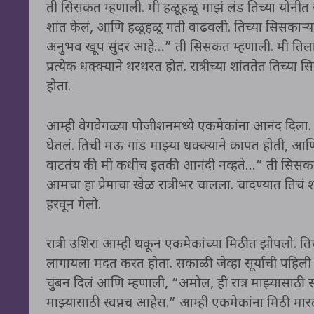
ती सिसकत म्हणाली. मी हळूहळू माझं लंड तिच्या योनीत
शांत केलं, आणि हळूहळू गती वाढवली. तिच्या सिसकाऱ्या
अनुभव खूप सुंदर आहे…” ती सिसकत म्हणाली. मी तिला 
प्रत्येक धक्क्याने थरथरत होतं. रात्रीच्या शांततेत ति
होता.
आम्ही वेगवेगळ्या पोजीशनमध्ये एकमेकांना आनंद दिल
घेतलं. तिची मऊ गांड माझ्या धक्क्याने कापत होती, आणि
वाटतंय की मी कधीच इतकी आनंदी नव्हते…” ती सिसकत म
आमचा हा प्रेमाचा खेळ रात्रीभर चालला. चांदण्यात तिचं श
हरवून गेलो.
रात्री उशिरा आम्ही थकून एकमेकांच्या मिठीत झोपलो. त
लागायला मदत करत होता. सकाळी जेव्हा सूर्याची पहिली
चुंबन दिलं आणि म्हणाली, “अमोल, ही रात्र माझ्यासाठी स
माझ्यासाठी स्वप्नच आहेस.” आम्ही एकमेकांना मिठी मारल