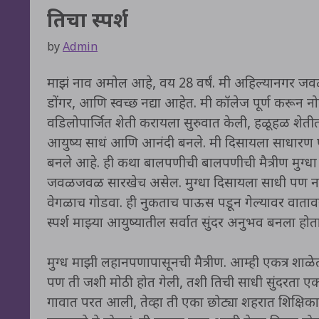
तिचा स्पर्श
by
Admin
माझं नाव अमोल आहे, वय 28 वर्षं. मी अहिल्यानगर जवळ
डोंगर, आणि स्वच्छ नद्या आहेत. मी कॉलेज पूर्ण करून
वडिलोपार्जित शेती करायला सुरुवात केली, हळूहळ शे
आयुष्य साधं आणि आनंदी बनले. मी दिसायला साधारण प
बनले आहे. ही कथा बालपणीची बालपणीची मैत्रीण मुग्ध
जवळजवळ सारखेच असेल. मुग्धा दिसायला साधी पण नाज
वेगळाच गोडवा. ही नुकताच पाऊस पडून गेल्यावर वातावरण
स्पर्श माझ्या आयुष्यातील सर्वात सुंदर अनुभव बनला होता
मुग्ध माझी लहानपणापासूनची मैत्रीण. आम्ही एकत्र शा
पण ती जशी मोठी होत गेली, तशी तिची साधी सुंदरता
गावात परत आली, तेव्हा ती एका छोट्या शहरात शिक्षिका