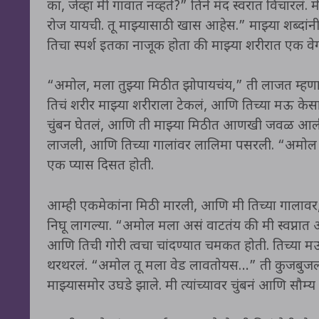
का, जेव्हा मी गावात नव्हते?” तिने मंद स्वरात विचारल
रोज यायची. तू माझ्यासाठी खास आहेस.” माझ्या शब्दां
तिचा स्पर्श इतका नाजूक होता की माझ्या शरीरात एक वे
“अमोल, मला तुझ्या मिठीत झोपायचंय,” ती लाजत म्हणा
तिचं शरीर माझ्या शरीराला टेकलं, आणि तिच्या मऊ केस
चुंबन घेतलं, आणि ती माझ्या मिठीत आणखी जवळ आली. “
लाजली, आणि तिच्या गालांवर लालिमा पसरली. “अमोल म
एक प्यास दिसत होती.
आम्ही एकमेकांना मिठी मारली, आणि मी तिच्या गालावर, मा
निघू लागल्या. “अमोल मला असं वाटतंय की मी स्वप्ना
आणि तिची गोरी त्वचा चांदण्यात चमकत होती. तिच्या मऊ
थरथरलं. “अमोल तू मला वेड लावतोयस…” ती कुजबुजली.
माझ्यासमोर उघडे झाले. मी त्यांच्यावर चुंबनं आणि सौम