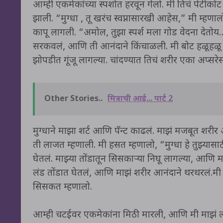
आम्ही एकमेकांच्या स्पर्शात हरवून गेलो. मी तिचं पे
झाली. “मुग्धा , तू खरंच स्वप्नासारखी आहेस,” मी म्हणा
कापू लागली. “अमोल, तुझा स्पर्श मला गोड वेदना देतो
सरकवलं, आणि ती आनंदाने किंचाळली. मी बोट हळूहळू 
झोपडीत गूंजू लागल्या. चांदण्यात तिचं शरीर एका अप्सरेस
Other Stories..
मित्राची आई... पार्ट 2
मुग्धाने माझा शर्ट आणि पॅन्ट काढलं. माझं मजबूत शर
ती लाजत म्हणाली. मी हसत म्हणालो, “मुग्धा हे तुझ्यास
घेतलं. माझ्या तोंडातून सिसकाऱ्या निघू लागल्या, आणि
लंड तोंडात घेतलं, आणि माझं शरीर आनंदाने थरथरलं.मी 
सिसकत म्हणालो.
आम्ही चटईवर एकमेकांना मिठी मारली, आणि मी माझं ल