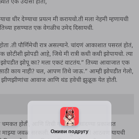
ोळ्यात एक उदासी होती,
याचा धीर देण्याचा प्रयत्न मी करायचो.ती मला नेहमी म्हणायची
तिच्या हसण्यात एक वेगळीच उमेद दिसायची.
ा .ती पौर्णिमेची रात्र असल्याने. चांदणं आकाशात पसरलं होतं,
 एक छोटीशी झोपडी आहे, जिथे मी रात्री कधी कधी झोपायचो. त्या
ुझ्या झोपडीत झोपू का? मला एकटं वाटतंय.” तिच्या आवाजात एक
्यासाठी काय नाही? चल, आपण तिथे जाऊ.” आम्ही झोपडीत गेलो,
्त झीणझीणांचा आवाज आणि थंड हवेची झुळूक येत होती.
त चमकत होती, आणि तिची गोरी त्वचा चांदण्या प्रकाशात
 ती माझ्या जवळ सरकली. “अमोल तुला माझी आठवण यायची