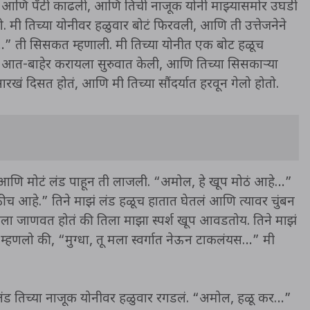
टीकोट आणि पँटी काढली, आणि तिची नाजूक योनी माझ्यासमोर उघडी
लो. मी तिच्या योनीवर हळुवार बोटं फिरवली, आणि ती उत्तेजनेने
य…” ती सिसकत म्हणाली. मी तिच्या योनीत एक बोट हळूच
आत-बाहेर करायला सुरुवात केली, आणि तिच्या सिसकाऱ्या
ारखं दिसत होतं, आणि मी तिच्या सौंदर्यात हरवून गेलो होतो.
ीर आणि मोटं लंड पाहून ती लाजली. “अमोल, हे खूप मोठं आहे…”
ाठीच आहे.” तिने माझं लंड हळूच हातात घेतलं आणि त्यावर चुंबन
 मला जाणवत होतं की तिला माझा स्पर्श खूप आवडतोय. तिने माझं
म्हणलो की, “मुग्धा, तू मला स्वर्गात नेऊन टाकलंयस…” मी
ंड तिच्या नाजूक योनीवर हळुवार रगडलं. “अमोल, हळू कर…”