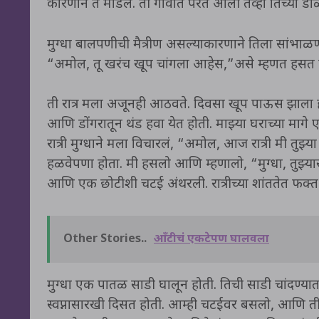
कारणाने ते मोडलं. ती गावात परत आली तेव्हा तिच्या ड
मुग्धा बालपणीची मैत्रीण असल्याकारणाने तिला सांभाळण्
“अमोल, तू खरंच खूप चांगला आहेस,”असे म्हणत हसत 
ती रात्र मला अजूनही आठवते. दिवसा खूप पाऊस झाला होत
आणि डोंगरातून थंड हवा येत होती. माझ्या घराच्या मागे
रात्री मुग्धाने मला विचारलं, “अमोल, आज रात्री मी त
हळवेपणा होता. मी हसलो आणि म्हणालो, “मुग्धा, तुझ
आणि एक छोटीशी चटई अंथरली. रात्रीच्या शांततेत फक
Other Stories..
ऑंटीचं एकटेपण घालवला
मुग्धा एक पातळ साडी घालून होती. तिची साडी चांदण्या
स्वप्नासारखी दिसत होती. आम्ही चटईवर बसलो, आणि