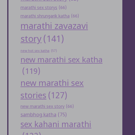
marathi sex storys
(66)
marathi shrungarik katha
(66)
marathi zavazavi
story
(141)
new hot sex katha
(57)
new marathi sex katha
(119)
new marathi sex
stories
(127)
new marathi sex story
(66)
sambhog katha
(75)
sex kahani marathi