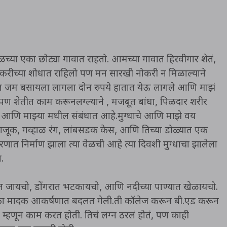
च्या एका छोट्या गावात राहतो. आमच्या गावात हिरवीगार शेतं,
 नोकरीच्या शोधात राहिलो पण मन सारखी नोकरी न मिळाल्याने
तीत जम बसायला लागला दोन रुपये हातात येऊ लागले आणि माझं
ण शेतीत काम करूनलग्ल्याने , मजबूत बांधा, पिळदार शरीर
ा आणि माझ्या मधील संबंधात आहे.मुग्धाचे आणि माझे वय
ूक, गव्हाळ रंग, लांबसडक केस, आणि तिच्या डोळ्यात एक
ात निर्माण झाला त्या वेळची आहे त्या दिवशी मुग्धाचा झालेला
.
ळेत जायचो, डोंगरात भटकायचो, आणि नदीच्या पाण्यात खेळायचो.
 एका मादक आकर्षणात बदलत गेली.ती कॉलेज करून बी.एड करून
 म्हणून काम करत होती. तिचं लग्न ठरलं होतं, पण काही