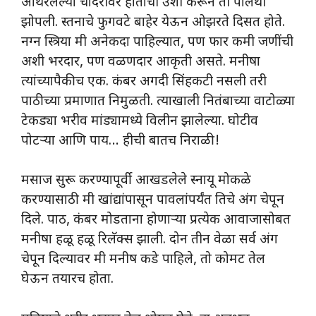
आंथरलेल्या चादरीवर हातांची उशी करून ती पालथी
झोपली. स्तनाचे फुगवटे बाहेर येऊन ओझरते दिसत होते.
नग्न स्त्रिया मी अनेकदा पाहिल्यात, पण फार कमी जणींची
अशी भरदार, पण वळणदार आकृती असते. मनीषा
त्यांच्यापैकीच एक. कंबर अगदी सिंहकटी नसली तरी
पाठीच्या प्रमाणात निमुळती. त्याखाली नितंबाच्या वाटोळ्या
टेकड्या भरीव मांड्यामध्ये विलीन झालेल्या. घोटीव
पोटऱ्या आणि पाय… हीची बातच निराळी!
मसाज सुरू करण्यापूर्वी आखडलेले स्नायू मोकळे
करण्यासाठी मी खांद्यांपासून पावलांपर्यंत तिचे अंग चेपून
दिले. पाठ, कंबर मोडताना होणाऱ्या प्रत्येक आवाजासोबत
मनीषा हळू हळू रिलॅक्स झाली. दोन तीन वेळा सर्व अंग
चेपून दिल्यावर मी मनीष कडे पाहिले, तो कोमट तेल
घेऊन तयारच होता.