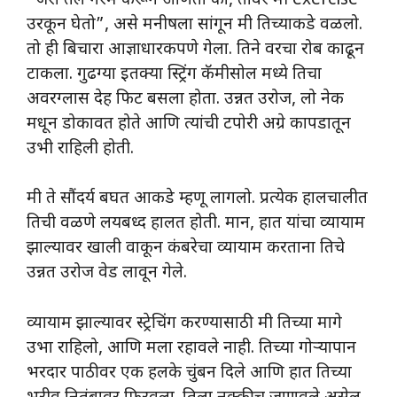
“जरा तेल गरम करून आणता का, तोवर मी exercise
उरकून घेतो”, असे मनीषला सांगून मी तिच्याकडे वळलो.
तो ही बिचारा आज्ञाधारकपणे गेला. तिने वरचा रोब काढून
टाकला. गुढग्या इतक्या स्ट्रिंग कॅमीसोल मध्ये तिचा
अवरग्लास देह फिट बसला होता. उन्नत उरोज, लो नेक
मधून डोकावत होते आणि त्यांची टपोरी अग्रे कापडातून
उभी राहिली होती.
मी ते सौंदर्य बघत आकडे म्हणू लागलो. प्रत्येक हालचालीत
तिची वळणे लयबध्द हालत होती. मान, हात यांचा व्यायाम
झाल्यावर खाली वाकून कंबरेचा व्यायाम करताना तिचे
उन्नत उरोज वेड लावून गेले.
व्यायाम झाल्यावर स्ट्रेचिंग करण्यासाठी मी तिच्या मागे
उभा राहिलो, आणि मला रहावले नाही. तिच्या गोऱ्यापान
भरदार पाठीवर एक हलके चुंबन दिले आणि हात तिच्या