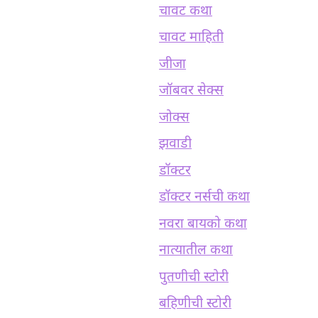
चावट कथा
चावट माहिती
जीजा
जॉबवर सेक्स
जोक्स
झवाडी
डॉक्टर
डॉक्टर नर्सची कथा
नवरा बायको कथा
नात्यातील कथा
पुतणीची स्टोरी
बहिणीची स्टोरी