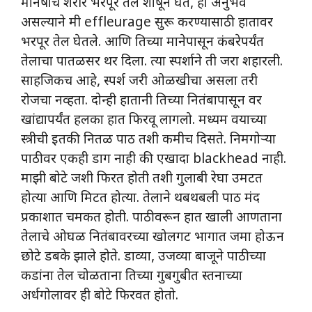
मनिषाचे शरीर भरपूर तेल शोषून घेते, हा अनुभव
असल्याने मी effleurage सुरू करण्यासाठी हातावर
भरपूर तेल घेतले. आणि तिच्या मानेपासून कंबरेपर्यंत
तेलाचा पातळसर थर दिला. त्या स्पर्शाने ती जरा शहारली.
साहजिकच आहे, स्पर्श जरी ओळखीचा असला तरी
रोजचा नव्हता. दोन्ही हातानी तिच्या नितंबापासून वर
खांद्यापर्यंत हलका हात फिरवू लागलो. मध्यम वयाच्या
स्त्रीची इतकी नितळ पाठ तशी कमीच दिसते. निमगोऱ्या
पाठीवर एकही डाग नाही की एखादा blackhead नाही.
माझी बोटे जशी फिरत होती तशी गुलाबी रेघा उमटत
होत्या आणि मिटत होत्या. तेलाने थबथबली पाठ मंद
प्रकाशात चमकत होती. पाठीवरून हात खाली आणताना
तेलाचे ओघळ नितंबावरच्या खोलगट भागात जमा होऊन
छोटे डबके झाले होते. डाव्या, उजव्या बाजूने पाठीच्या
कडांना तेल चोळताना तिच्या गुबगुबीत स्तनाच्या
अर्धगोलावर ही बोटे फिरवत होतो.