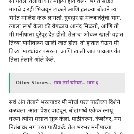
सांगितले. तेलाची धार माझ्या हातावरून भेगेत सोडत
मागचे दारही भिजवून टाकले आणि हलक्या बोटाने त्या
भेगेत मालिश करू लागलो. गुदद्वार हा मज्जातंतुंचा भाग.
त्याला स्पर्श केला की वेगळाच आनंद मिळतो, आणि तो
मी मनीषाला पुरेपूर देत होतो. तेलाचा ओघळ खाली वहात
तिच्या योनीवरून खाली जात होता. तो हातात घेऊन मी
तिच्या मांड्यांवर पसरला, आणि खाली जात पावलापर्यंत
तिला तेलाने ओले केले.
Other Stories..
गाव तसं चांगलं... भाग ६
सर्व अंग तेलाने भरल्यावर मी मोर्चा परत पाठीच्या दिशेने
वळवला. आता प्रेशर वाढवून, बोटांमध्ये एकेक स्नायू
धरून त्यांना मसाज सुरू केला. पाठीवरून, कंबरेवर, मग
नितंबावर मग परत पाठीकडे. तेल भरभर मनीषाच्या