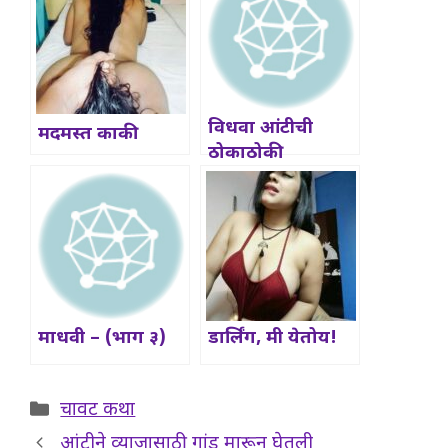
विधवा आंटीची
मदमस्त काकी
ठोकाठोकी
माधवी – (भाग ३)
डार्लिंग, मी येतोय!
Categories
चावट कथा
आंटीने व्याजासाठी गांड मारून घेतली