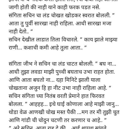
जागी होती की नाही याने काही फरक पडत नसे.
संगिता सचिन चा लंड चोखत खोडकर स्वरात बोलली. ”
आता तु पुर्वी सारखा नाही राहिला. आधी सारखा मजा
नाही देतो.. “
सचिन देखील लाडात तिला विचारले. ” काय झाले माझ्या
राणी… कशाची कमी आहे तुला आता.. “
संगिता जीभ ने सचिन चा लंड चाटत बोलली. ” बघ ना…
आधी तुझा लवडा माझी पुच्ची बघताच उभा राहत होता.
आणि आता बघतो ना… दहा मिनिटे झाली याला
चोखताना अजुन हि हा नीट उभा नाही राहिला आहे. “
सचिन संगिता च्या नितंब वरती प्रेमाने हात फिरवत
बोलला. ” आहहह… इथे घाई कोणाला आहे माझी जानु…
थोडा वेळ आणखी चोख मस्त पैकी …मग तर मी तुझी चुत
आणि गांडी ची चोदुन चटणी तर करणार च आहे.. “
” अरे सचिन, आता राहु दे की… आई शप्पथ सांगते