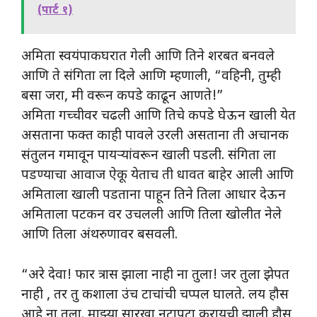
(पार्ट १)
अमिता स्वयंपाकघरात गेली आणि तिने शरबत बनवले
आणि ते संगिता ला दिले आणि म्हणाली, “वहिनी, तुम्ही
बसा जरा, मी वरून कपडे काढून आणते!”
अमिता गच्चीवर चढली आणि तिचे कपडे घेऊन खाली येत
असताना फक्त काही पावले उरली असताना ती अचानक
संतुलन गमावून पायऱ्यांवरून खाली पडली. संगिता ला
पडण्याचा आवाज ऐकू येताच ती धावत बाहेर आली आणि
अमिताला खाली पडताना पाहून तिने तिला आधार देऊन
अमिताला पटकन वर उचलली आणि तिला खोलीत नेले
आणि तिला अंथरुणावर बसवली.
“अरे देवा! फार त्रास झाला नाही ना तुला! जर तुला झेपत
नाही , तर तु कशाला उंच टाचांची चप्पल घालते. लय हौस
आहे ना तुला. माझ्या सारखा नटापटा करायची,झाली हौस