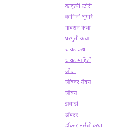
काकूची स्टोरी
कामिनी शृंगारे
गावरान कथा
घरगुती कथा
चावट कथा
चावट माहिती
जीजा
जॉबवर सेक्स
जोक्स
झवाडी
डॉक्टर
डॉक्टर नर्सची कथा