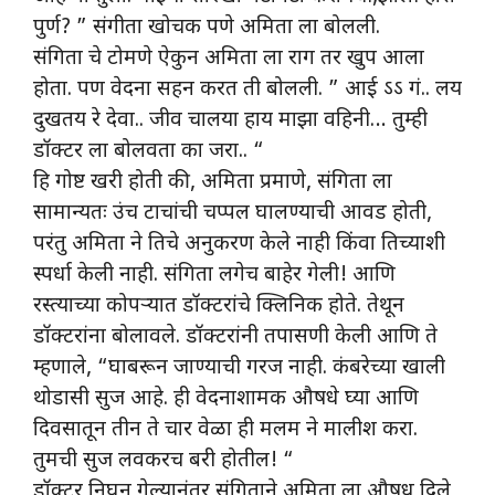
पुर्ण? ” संगीता खोचक पणे अमिता ला बोलली.
संगिता चे टोमणे ऐकुन अमिता ला राग तर खुप आला
होता. पण वेदना सहन करत ती बोलली. ” आई ऽऽ गं.. लय
दुखतय रे देवा.. जीव चालया हाय माझा वहिनी… तुम्ही
डॉक्टर ला बोलवता का जरा.. “
हि गोष्ट खरी होती की, अमिता प्रमाणे, संगिता ला
सामान्यतः उंच टाचांची चप्पल घालण्याची आवड होती,
परंतु अमिता ने तिचे अनुकरण केले नाही किंवा तिच्याशी
स्पर्धा केली नाही. संगिता लगेच बाहेर गेली! आणि
रस्त्याच्या कोपऱ्यात डॉक्टरांचे क्लिनिक होते. तेथून
डॉक्टरांना बोलावले. डॉक्टरांनी तपासणी केली आणि ते
म्हणाले, “घाबरून जाण्याची गरज नाही. कंबरेच्या खाली
थोडासी सुज आहे. ही वेदनाशामक औषधे घ्या आणि
दिवसातून तीन ते चार वेळा ही मलम ने मालीश करा.
तुमची सुज लवकरच बरी होतील! “
डॉक्टर निघून गेल्यानंतर संगिताने अमिता ला औषध दिले