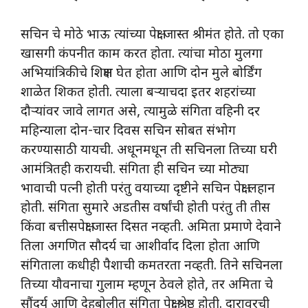
सचिन चे मोठे भाऊ त्यांच्या पेक्षा जास्त श्रीमंत होते. तो एका
खासगी कंपनीत काम करत होता. त्यांचा मोठा मुलगा
अभियांत्रिकीचे शिक्षण घेत होता आणि दोन मुले बोर्डिंग
शाळेत शिकत होती. त्याला बऱ्याचदा इतर शहरांच्या
दौऱ्यांवर जावे लागत असे, त्यामुळे संगिता वहिनी दर
महिन्याला दोन-चार दिवस सचिन सोबत संभोग
करण्यासाठी यायची. अधूनमधून ती सचिनला तिच्या घरी
आमंत्रितही करायची. संगिता ही सचिन च्या मोठ्या
भावाची पत्नी होती परंतु वयाच्या दृष्टीने सचिन पेक्षा लहान
होती. संगिता सुमारे अडतीस वर्षांची होती परंतु ती तीस
किंवा बत्तीसपेक्षा जास्त दिसत नव्हती. अमिता प्रमाणे देवाने
तिला अगणित सौदर्य चा आशीर्वाद दिला होता आणि
संगिताला कधीही पैशाची कमतरता नव्हती. तिने सचिनला
तिच्या यौवनाचा गुलाम म्हणून ठेवले होते, तर अमिता चे
सौंदर्य आणि देहबोलीत संगिता पेक्षा श्रेष्ठ होती. दारावरची