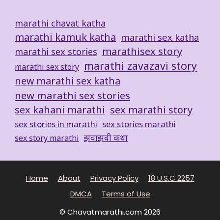
marathi chavat katha
marathi kamuk katha
marathi sex katha
marathisex story
marathi sex stories
marathi zavazavi story
marathi sex story
new marathi sex katha
new marathi sex stories
sex kahani marathi
sex marathi story
sex stories in marathi
sex stories marathi
झवाझवी कथा
sex story marathi
Home
About
Privacy Policy
18 U.S.C 2257
DMCA
Terms of Use
© Chavatmarathi.com 2026