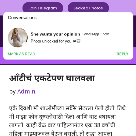
Skip
Join Telegram
Leaked Photos
to
content
Chavat Marathi .com
नवनवीन मराठी चावटपणाचा
Menu
ऑंटीचं एकटेपण घालवला
by
Admin
एके दिवशी मी शाओमीच्या सर्विस सेंटरला गेलो होतो. तिथे
मी माझा फोन दुरुस्तीसाठी दिला आणि वाट बघायला
लागलो. काही वेळ वाट पाहिल्यानंतर एक 38 वर्षाची
महिला माझ्याजवळ येऊन बसली. ती सुद्धा आपला