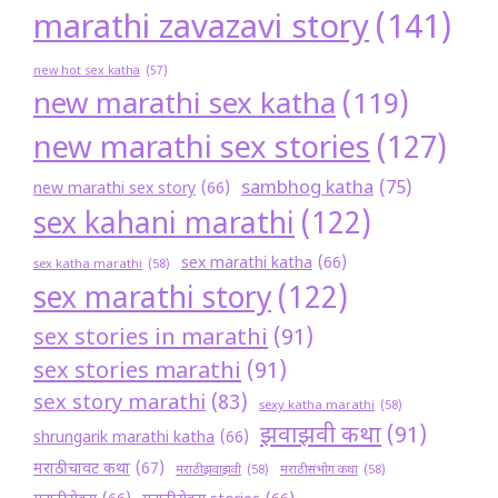
marathi zavazavi story
(141)
new hot sex katha
(57)
new marathi sex katha
(119)
new marathi sex stories
(127)
sambhog katha
(75)
new marathi sex story
(66)
sex kahani marathi
(122)
sex marathi katha
(66)
sex katha marathi
(58)
sex marathi story
(122)
sex stories in marathi
(91)
sex stories marathi
(91)
sex story marathi
(83)
sexy katha marathi
(58)
झवाझवी कथा
(91)
shrungarik marathi katha
(66)
मराठी चावट कथा
(67)
मराठी झवाझवी
(58)
मराठी संभोग कथा
(58)