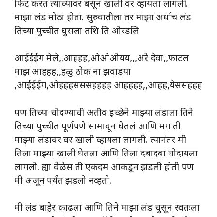
फिट करत त्याच्यावर बसून खाली वर व्हायला लागली.
माझा लंड मोठा होता. सुरुवातीला तर माझा अर्धाच लंड
तिच्या पुच्चीत घुसला तशि ति ओरडलि
आईईईग मेले,,आहहह,ओओओयय,,,अरे देवा,,फाटल
माझ आहहह,,हळु ठोक ना झवाडया
,आईईईग,ओहहहसससहहहह आहहहह,,आहह,येससहहह
पण तिच्या चोदण्याची अतीव इच्छेने माझ्या लंडाला तिने
तिच्या पुच्चीत पूर्णपणे सामावून घेतलं आणि मग ती
माझ्या लंडावर वर खाली व्हायला लागली. त्यानंतर मी
तिला माझ्या खाली घेतला आणि तिला दबादबा चोदायला
लागलो. ह्या वेळेस ती एकदम आकडून झडली होती पण
मी अजून पर्यंत झडलो नव्हतो.
मी लंड बाहेर काढला आणि तिने माझा लंड चुसून स्वतःला