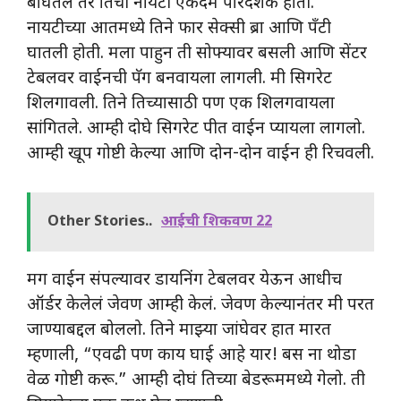
बघितले तर तिची नायटी एकदम पारदर्शक होती.
नायटीच्या आतमध्ये तिने फार सेक्सी ब्रा आणि पॅंटी
घातली होती. मला पाहुन ती सोफ्यावर बसली आणि सेंटर
टेबलवर वाईनची पॅग बनवायला लागली. मी सिगरेट
शिलगावली. तिने तिच्यासाठी पण एक शिलगवायला
सांगितले. आम्ही दोघे सिगरेट पीत वाईन प्यायला लागलो.
आम्ही खूप गोष्टी केल्या आणि दोन-दोन वाईन ही रिचवली.
Other Stories..
आईची शिकवण 22
मग वाईन संपल्यावर डायनिंग टेबलवर येऊन आधीच
ऑर्डर केलेलं जेवण आम्ही केलं. जेवण केल्यानंतर मी परत
जाण्याबद्दल बोललो. तिने माझ्या जांघेवर हात मारत
म्हणाली, “एवढी पण काय घाई आहे यार! बस ना थोडा
वेळ गोष्टी करू.” आम्ही दोघं तिच्या बेडरूममध्ये गेलो. ती