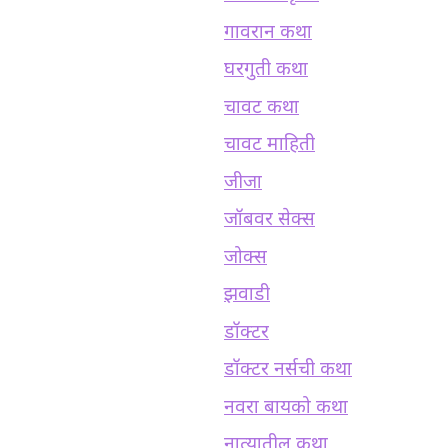
गावरान कथा
घरगुती कथा
चावट कथा
चावट माहिती
जीजा
जॉबवर सेक्स
जोक्स
झवाडी
डॉक्टर
डॉक्टर नर्सची कथा
नवरा बायको कथा
नात्यातील कथा