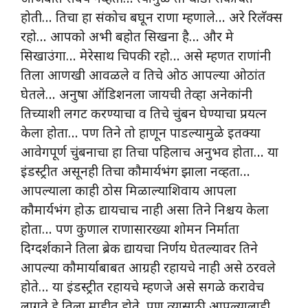
होती… तिचा हा संकोच बघून राणा म्हणाले… अरे रिलॅक्स
रहो… आपको अभी बहोत सिखना है… और मे
सिखाउंगा… मेरेसाथ चिपकी रहो… असे म्हणत राणांनी
तिला आणखी आवळले व तिचे ओठ आपल्या ओठांत
घेतले… अनुषा ऑडिशनला जायची तेव्हा अनेकांनी
तिच्याशी लगट करण्याचा व तिचे चुंबन घेण्याचा प्रयत्न
केला होता… पण तिने तो हाणून पाडल्यामुळे इतक्या
आवेगपूर्ण चुंबनाचा हा तिचा पहिलाच अनुभव होता… या
इंडस्ट्रीत असूनही तिचा कौमार्यभंग झाला नव्हता…
आपल्याला काही ठोस मिळाल्याशिवाय आपला
कौमार्यभंग होऊ द्यायचाच नाही असा तिने निश्चय केला
होता… पण कुणाल राणासारख्या शोमन निर्माता
दिग्दर्शकाने तिला ब्रेक द्यायचा निर्णय घेतल्यावर तिने
आपल्या कौमार्याबाबत आग्रही रहायचे नाही असे ठरवले
होते… या इंडस्ट्रीत रहायचे म्हणजे असे सगळे करावेच
लागते हे तिला माहीत होते, पण त्यासाठी आपल्यालाही