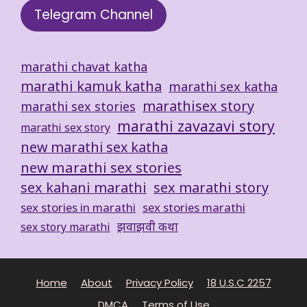
Telegram Channel
marathi chavat katha
marathi kamuk katha
marathi sex katha
marathisex story
marathi sex stories
marathi zavazavi story
marathi sex story
new marathi sex katha
new marathi sex stories
sex kahani marathi
sex marathi story
sex stories in marathi
sex stories marathi
झवाझवी कथा
sex story marathi
Home
About
Privacy Policy
18 U.S.C 2257
DMCA
Terms of Use