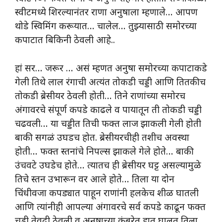
स्वीटमध्ये शिरल्यानंतर राणा अनुषाला म्हणाले… आपण
थोडे स्विमिंग करूयात… चालेल… तुझ्यासाठी समोरच्या
कपाटात बिकिनी ठेवली आहे..
हां सर… जरूर … असं म्हणत अनुषा समोरच्या कपाटाकडे
गेली तिथे लाल रंगाची अत्यंत तोकडी चड्डी आणि तितकीच
तोकडी ब्रेसीयर ठेवली होती… तिने
राणांच्या समोरच
अंगावरचे संपूर्ण कपडे काढले व पायातून ती तोकडी चड्डी
चढवली… या चड्डीत तिची फक्त लाज झाकली गेली होती
बाकी सगळं उघडच होत. ब्रेसीयरचीही तशीच अवस्था
होती… फक्त स्तनांचे निपल्स झाकले गेले होते… बाकी
उंचवटे उघडेच होते… त्यातच ही ब्रेसीयर घट्ट असल्यामुळे
तिचे स्तन उभारून वर आले होते… तिला या दोन
चिंधीवजा कपड्यात पाहून राणांनी हलकेच शीळ घातली
आणि त्यांनीही आपल्या अंगावरचे सर्व कपडे काढून फक्त
चड्डी तेवढी ठेवली व अनुषाच्या कंबरेत हात घालत तिला