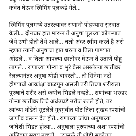
कवेत घेऊन स्विमिंग पूलकडे गेले…
स्विमिंग पूलमध्ये उतरल्यावर राणांनी पोहण्यास सुरवात
केली… दोनचार हात मारून ते अनुषा पूलच्या कोपऱ्यात
जेथे उभी होती तेथे आले… चलो अंदर स्वीम करते है असे
म्हणत त्यांनी अनुषाचा हात धरला व तिला पाण्यात
ओढले… व तिला आपल्या छातीवर घेऊन ते उताणे पोहू
लागले… राणांच्या गोऱ्या व भुरे केस असलेल्या छातीवर
रेलल्यानंतर अनुषा थोडी बावरली… ती सिनेमा नटी
होण्याची आकांक्षा बाळगून असली तरी तिच्या शरीराला
पुरुषाचे शरीर असे कधीच भिडले नव्हते… राणांच्या भरदार
गोऱ्या छातीवर तिचे अर्धउघडे उरोज रुतले होते, तर
त्यांच्या थोडेसे सुटलेले गुबगुबीत पोट तिला सुखद स्पर्शाची
जाणीव करून देत होते…राणांच्या जांघा अनुषाच्या
जांघेशी भिडत होत्या… अनुषाला पुरुषाच्या अशा स्पर्शाची
अजिबात सवय नव्हती… त्यामुळे ती थोडी संकोचत