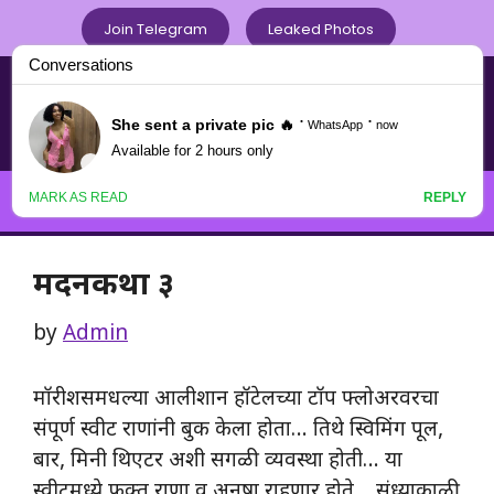
Skip
Join Telegram
Leaked Photos
to
content
Chavat Marathi .com
नवनवीन मराठी चावटपणाचा
Menu
मदनकथा ३
by
Admin
मॉरीशसमधल्या आलीशान हॉटेलच्या टॉप फ्लोअरवरचा
संपूर्ण स्वीट राणांनी बुक केला होता… तिथे स्विमिंग पूल,
बार, मिनी थिएटर अशी सगळी व्यवस्था होती… या
स्वीटमध्ये फक्त राणा व अनुषा राहणार होते… संध्याकाळी