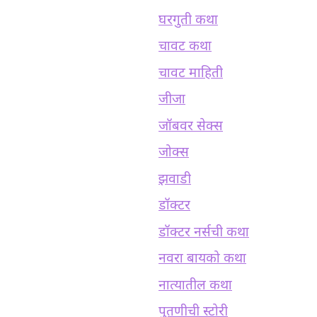
घरगुती कथा
चावट कथा
चावट माहिती
जीजा
जॉबवर सेक्स
जोक्स
झवाडी
डॉक्टर
डॉक्टर नर्सची कथा
नवरा बायको कथा
नात्यातील कथा
पुतणीची स्टोरी