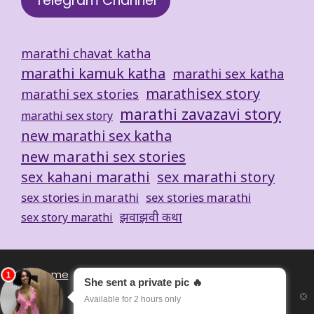
Telegram Channel
marathi chavat katha
marathi kamuk katha
marathi sex katha
marathisex story
marathi sex stories
marathi zavazavi story
marathi sex story
new marathi sex katha
new marathi sex stories
sex kahani marathi
sex marathi story
sex stories in marathi
sex stories marathi
झवाझवी कथा
sex story marathi
Home
About
Privacy Policy
18 U.S.C 2257
DMCA
Terms of Use