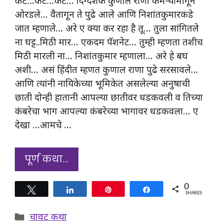
कट…कट…कट… दिग्दर्शक कुणाल राणा कॅमेऱ्यामागून
ओरडले… वैतागून ते पुढे आले आणि निशांतकुमारकडे
जात म्हणाले… अरे ए क्या कर रहा है तू… तुला सांगितले
ना घट्ट..मिठी मार… एकदम पॅशनेट… तुम्ही म्हणता तशीच
मिठी मारली ना… निशांतकुमार म्हणाला… अरे हे बघ
अशी… असं हिंदीत म्हणत कुणाल राणा पुढे सरसावले…
आणि त्यांनी नायिकेच्या भूमिकेत असलेल्या अनुषाची
छाती दोन्ही हातानी आपल्या छातीवर धडकवली व तिच्या
कंबरेचा भाग आपल्या कंबरेच्या भागावर धडकवला… ए
देखा …आमचे …
पूर्ण कथा…
0
Tweet
Share
Pin
Share
SHARES
Categories
चावट कथा