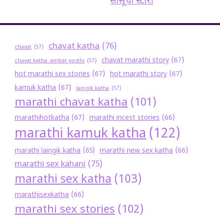
सासूची स्टोरी
chavat katha
(76)
chavat
(57)
chavat marathi story
(67)
chavat katha. ambat gosthi
(57)
hot marathi sex stories
(67)
hot marathi story
(67)
kamuk katha
(67)
laingik katha
(57)
marathi chavat katha
(101)
marathihotkatha
(67)
marathi incest stories
(66)
marathi kamuk katha
(122)
marathi new sex katha
(66)
marathi laingik katha
(65)
marathi sex kahani
(75)
marathi sex katha
(103)
marathisexkatha
(66)
marathi sex stories
(102)