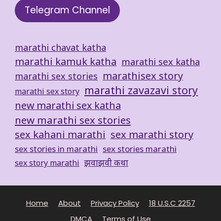
Telegram Channel
marathi chavat katha
marathi kamuk katha
marathi sex katha
marathisex story
marathi sex stories
marathi zavazavi story
marathi sex story
new marathi sex katha
new marathi sex stories
sex kahani marathi
sex marathi story
sex stories in marathi
sex stories marathi
झवाझवी कथा
sex story marathi
Home
About
Privacy Policy
18 U.S.C 2257
DMCA
Terms of Use