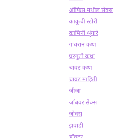
ऑफिस मधील सेक्स
काकूची स्टोरी
कामिनी शृंगारे
गावरान कथा
घरगुती कथा
चावट कथा
चावट माहिती
जीजा
जॉबवर सेक्स
जोक्स
झवाडी
डॉक्टर