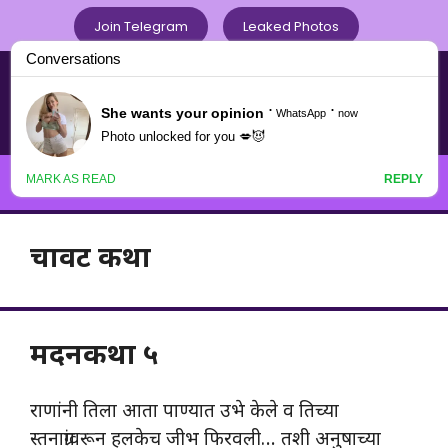
Skip
Join Telegram
Leaked Photos
to
content
Chavat Marathi .com
नवनवीन मराठी चावटपणाचा
Menu
चावट कथा
मदनकथा ५
राणांनी तिला आता पाण्यात उभे केले व तिच्या
स्तनाग्रांवरून हलकेच जीभ फिरवली… तशी अनुषाच्या