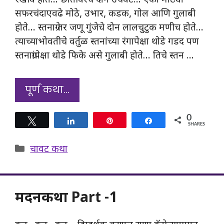
रेखीव होते… छातीवरचे दोन उंचवटे… एका मोठ्या
सफरचंदाएवढे मोठे, उभार, कडक, गोल आणि गुलाबी
होते… स्तनाग्रे तर जणू गुंजेचे दोन लालचुटुक मणीच होते…
त्याच्याभोवतीचे वर्तुळ स्तनांच्या रंगापेक्षा थोडे गडद पण
स्तनाग्रांपेक्षा थोडे फिके असे गुलाबी होते… तिचे स्तन …
पूर्ण कथा…
0
Tweet
Share
Pin
Share
SHARES
Categories
चावट कथा
मदनकथा Part -1