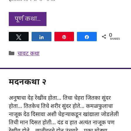
पूर्ण कथा…
0
Tweet
Share
Pin
Share
SHARES
Categories
चावट कथा
मदनकथा २
अनुषाचा देह रेखीव होता… तिचा चेहरा जितका सुंदर
होता… तितकेच तिचे शरीर सुंदर होते… कमळफुलाचा
नाजूक देठ दिसावा अशी चेहऱ्याकडून खांद्याला जोडलेली
तिची मान दिसत होती… दंड व हात अत्यंत नाजूक पण